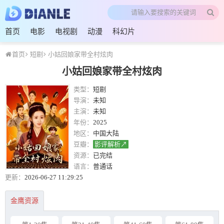
首页
电影
电视剧
动漫
科幻片
首页
短剧
小姑回娘家带全村炫肉
小姑回娘家带全村炫肉
类型：
短剧
导演：
未知
主演：
未知
年份：
2025
地区：
中国大陆
豆瓣：
影评解析↗
资源：
已完结
语言：
普通话
更新：
2026-06-27 11:29:25
金鹰资源