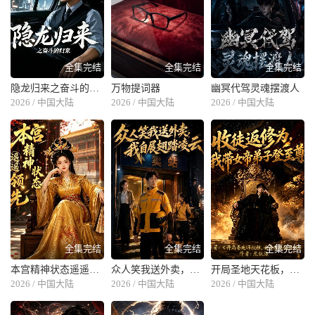
全集完结
全集完结
全集完结
隐龙归来之奋斗的归来
万物提词器
幽冥代驾灵魂摆渡人
2026 / 中国大陆
2026 / 中国大陆
2026 / 中国大陆
全集完结
全集完结
全集完结
本宫精神状态遥遥领先
众人笑我送外卖，我自展翅踏凌云
开局圣地天花板，女帝为我躺成至尊
2026 / 中国大陆
2026 / 中国大陆
2026 / 中国大陆