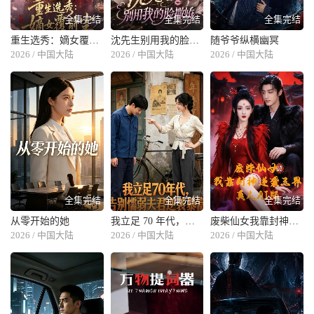
全集完结
全集完结
全集完结
重生选秀：嫡女覆前尘
沈先生别用我的脸撒娇
随爷爷纵横幽冥
2026 / 中国大陆
2026 / 中国大陆
2026 / 中国大陆
全集完结
全集完结
全集完结
从零开始的她
我立足 70 年代，告别懦弱夫君逆袭暴富
废柴仙女我靠封神逆袭三界真人 AI 版
2026 / 中国大陆
2026 / 中国大陆
2026 / 中国大陆