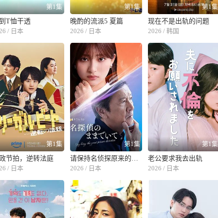
第1集
第1集
第1
到T恤干透
晚酌的流派5 夏篇
现在不是出轨的问题
26 / 日本
2026 / 日本
2026 / 韩国
第1集
第1集
第1
政节拍，逆转法庭
请保持名侦探原来的样子
老公要求我去出轨
26 / 日本
2026 / 日本
2026 / 日本