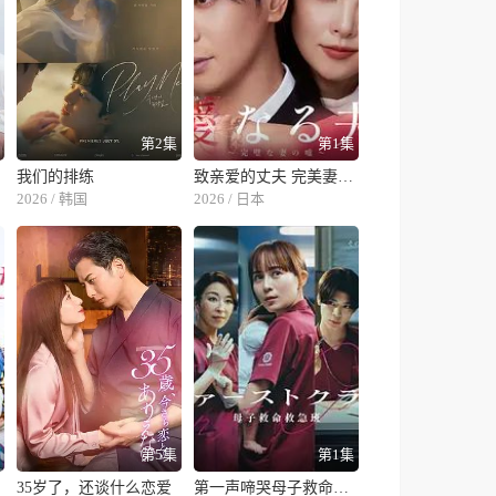
集
第2集
第1集
我们的排练
致亲爱的丈夫 完美妻子的谎言
2026 / 韩国
2026 / 日本
集
第5集
第1集
35岁了，还谈什么恋爱
第一声啼哭母子救命急救班