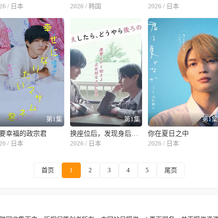
26 / 日本
2026 / 韩国
2026 / 日本
第1集
第1集
第1
要幸福的政宗君
换座位后，发现身后的男生好像喜欢我
你在夏日之中
26 / 日本
2026 / 日本
2026 / 日本
首页
1
2
3
4
5
尾页