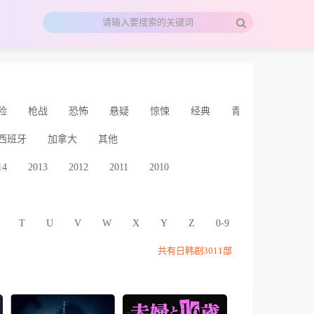
险
枪战
恐怖
悬疑
惊悚
经典
青春
文艺
西班牙
加拿大
其他
14
2013
2012
2011
2010
T
U
V
W
X
Y
Z
0-9
共有日韩剧
3011
部