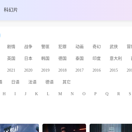
科幻片
剧情
战争
警匪
犯罪
动画
奇幻
武侠
冒
英国
日本
韩国
德国
泰国
印度
意大利
2021
2020
2019
2018
2017
2016
2015
20
语
日语
法语
德语
其它
H
I
J
K
L
M
N
O
P
Q
R
S