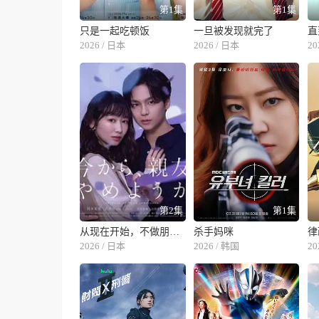
第1集
第1集
只是一起吃顿饭
一旦被发现就完了
直
2026 / 日本
2026 / 日本
20
第2集
第1集
从现在开始，不做朋友了吧
杀手妈咪
律
2026 / 日本
2026 / 韩国
20