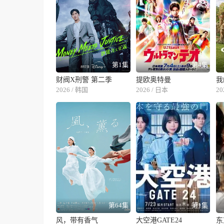
第1集
第4集
财阀X刑警 第二季
提欧奥特曼
我
2026 / 韩国
2026 / 日本
20
第64集
第1集
风，带有香气
大空港GATE24
东