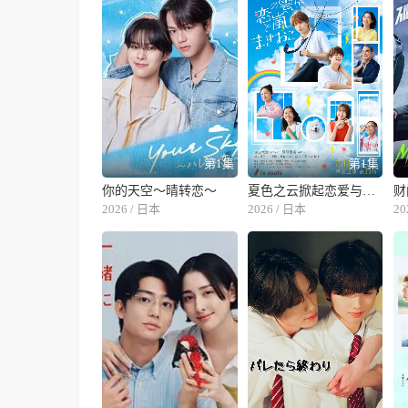
第1集
第1集
你的天空～晴转恋～
夏色之云掀起恋爱与风暴
财
2026 / 日本
2026 / 日本
20