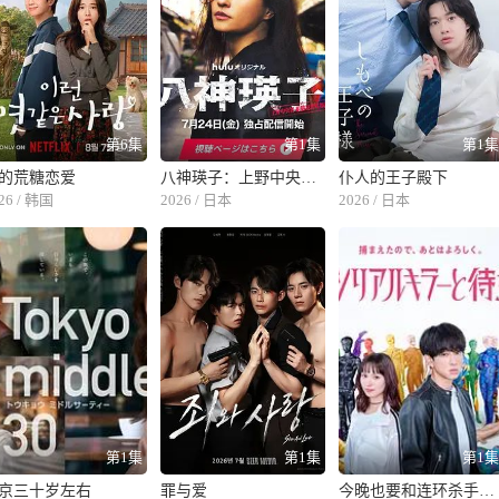
第6集
第1集
第1
的荒糖恋爱
八神瑛子：上野中央署组织犯罪对策课
仆人的王子殿下
26 / 韩国
2026 / 日本
2026 / 日本
第1集
第1集
第1
京三十岁左右
罪与爱
今晚也要和连环杀手约会