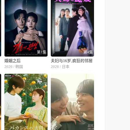
集
第1集
第4集
婚姻之后
夫妇与16岁,疯狂的邻居
2026 / 韩国
2026 / 日本