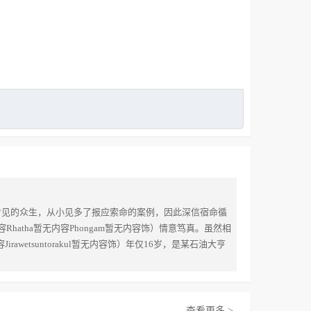
人无法看见的众生，从小见多了报应索命的案例，因此深信宿命循
atha暂无内容Phongam暂无内容饰）情意笃真。虽然相
etsuntorakul暂无内容饰）年仅16岁，是某石油大亨
查看更多 >