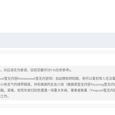
映。对白语言为泰语，目前豆瓣评分0.0(仅供参考)。
at暂无内容Kulratanarak暂无内容饰）自幼拥有阴阳眼，他可以看到常
名气的律界精英，并和美丽的女友小琼（雅雅英暂无内容Yayaying暂无内容Rh
，他驾车夜归险些遭遇一场重大车祸，肇事者歌曼（Virapond暂无内容Jiraw
的工作。