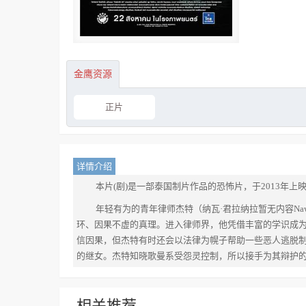
金鹰资源
正片
详情介绍
本片(剧)是一部泰国制片作品的恐怖片，于2013年上
年轻有为的青年律师杰特（纳瓦·君拉纳拉暂无内容Naw
环、因果不虚的真理。进入律师界，他凭借丰富的学识成为小有
信因果，但杰特有时还会以法律为幌子帮助一些恶人逃脱制裁。某晚
的继女。杰特知晓歌曼系受怨灵控制，所以接手为其辩护
相关推荐