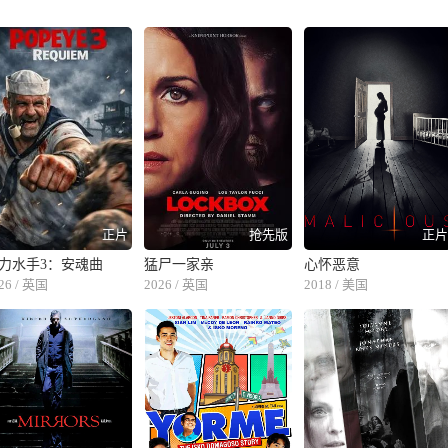
正片
抢先版
正
力水手3：安魂曲
猛尸一家亲
心怀恶意
26 / 英国
2026 / 英国
2018 / 美国