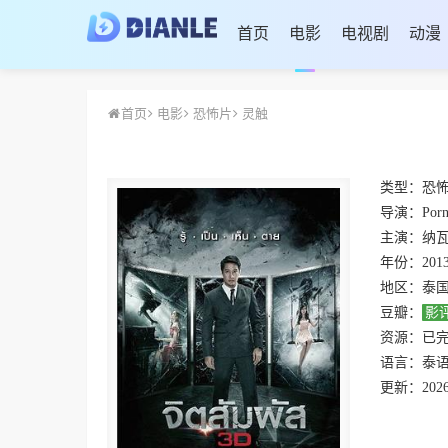
首页
电影
电视剧
动漫
首页
电影
恐怖片
灵触
类型：
恐
导演：
Porn
主演：
纳瓦·
年份：
201
地区：
泰
豆瓣：
影
资源：
已
语言：
泰
更新：
2026