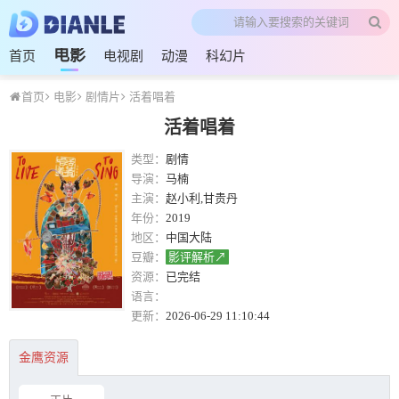
电影
首页
电视剧
动漫
科幻片
首页
电影
剧情片
活着唱着
活着唱着
类型：
剧情
导演：
马楠
主演：
赵小利,甘贵丹
年份：
2019
地区：
中国大陆
豆瓣：
影评解析↗
资源：
已完结
语言：
更新：
2026-06-29 11:10:44
金鹰资源