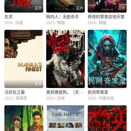
正片
正片
正片
生灵
网内人：无脸杀手
奇怪的零食店钱天堂
2026 / 印度
2025 / 韩国
2026 / 韩国
正片
正片
正片
马尼拉之最
奥莉佛是狗，（天哪！！）这家伙 电影版
民间奇案录
2025 / 菲律宾
2025 / 日本
2026 / 中国大陆