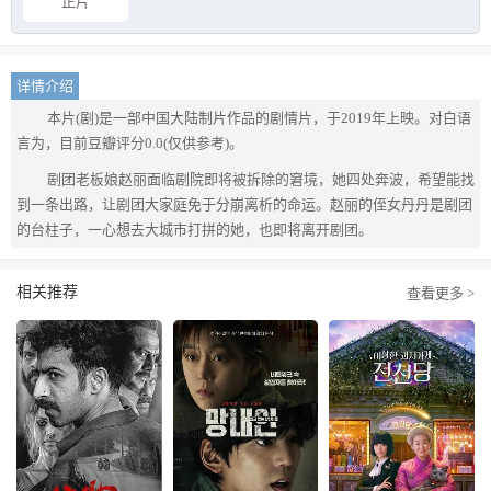
正片
详情介绍
本片(剧)是一部中国大陆制片作品的剧情片，于2019年上映。对白语
言为，目前豆瓣评分0.0(仅供参考)。
剧团老板娘赵丽面临剧院即将被拆除的窘境，她四处奔波，希望能找
到一条出路，让剧团大家庭免于分崩离析的命运。赵丽的侄女丹丹是剧团
的台柱子，一心想去大城市打拼的她，也即将离开剧团。
相关推荐
查看更多 >