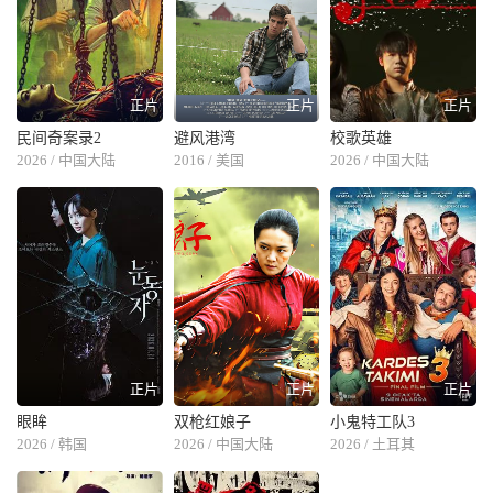
正片
正片
正片
民间奇案录2
避风港湾
校歌英雄
2026 / 中国大陆
2016 / 美国
2026 / 中国大陆
正片
正片
正片
眼眸
双枪红娘子
小鬼特工队3
2026 / 韩国
2026 / 中国大陆
2026 / 土耳其