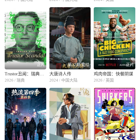
正片
第12期 完结
正片
Trustor丑闻：瑞典金融案内幕
大唐诗人传
鸡肉帝国：快餐阴谋
2026 / 瑞典
2024 / 中国大陆
2026 / 英国