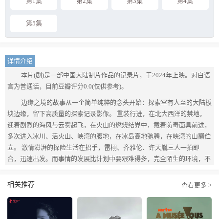
第1集
第2集
第3集
第4集
第5集
详情介绍
本片(剧)是一部中国大陆制片作品的记录片，于2024年上映。对白语
言为普通话，目前豆瓣评分0.0(仅供参考)。
边缘之境的故事从一个简单纯粹的念头开始：探索罕有人至的大陆板
块边缘，留下高质量的探索记录影像。 重装行进，在北大西洋的禁地，
迎着剧烈的海风与云雾起飞，在火山的燃烧结界中，戴着防毒面具前进，
多次进入冰川、活火山、峡湾的腹地，在冰岛高地驰骋，在峡湾的山巅伫
立。 激情澎湃的探险生活在招手，雷栩、齐雅伦、许天胤三人一拍即
合，迅速出发。而事情的发展比计划中要艰难得多，完全陌生的环境，不
断出现的突发情况让人心力交瘁。生命常有的荒诞，孤独和动荡感迅速席
卷了在路上的三人。 而与此同时，在不断向前延伸的车辙和脚印前，永
相关推荐
查看更多 >
恒宏大的自然画卷、人类文明的长篇史诗，正在他们眼中徐徐展开。