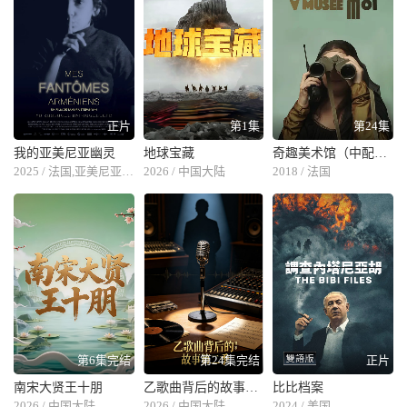
正片
第1集
第24集
我的亚美尼亚幽灵
地球宝藏
奇趣美术馆（中配版）
2025 / 法国,亚美尼亚,卡塔尔
2026 / 中国大陆
2018 / 法国
第6集完结
第24集完结
正片
南宋大贤王十朋
乙歌曲背后的故事第二季
比比档案
2026 / 中国大陆
2026 / 中国大陆
2024 / 美国