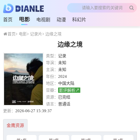
电影
首页
电视剧
动漫
科幻片
首页
电影
记录片
边缘之境
边缘之境
类型：
记录
导演：
未知
主演：
未知
年份：
2024
地区：
中国大陆
豆瓣：
影评解析↗
资源：
已完结
语言：
普通话
更新：
2026-06-27 15:39:37
金鹰资源