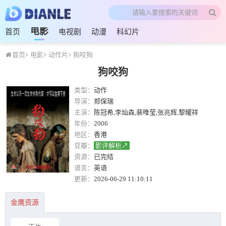
电影
首页
电视剧
动漫
科幻片
首页
电影
动作片
狗咬狗
狗咬狗
类型：
动作
导演：
郑保瑞
主演：
陈冠希,李灿森,裴唯莹,张兆辉,黎耀祥
年份：
2006
地区：
香港
豆瓣：
影评解析↗
资源：
已完结
语言：
英语
更新：
2026-06-29 11:10:11
金鹰资源