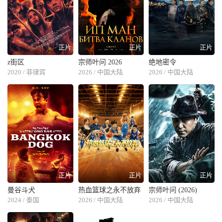
正片
正片
正片
z街区
宗师叶问 2026
绝地密令
2020 / 菲律宾
2026 / 中国大陆
2026 / 中国大陆
正片
正片
正片
曼谷斗犬
热血篮球之永不放弃
宗师叶问 (2026)
2024 / 泰国
2026 / 中国大陆
2026 / 中国大陆