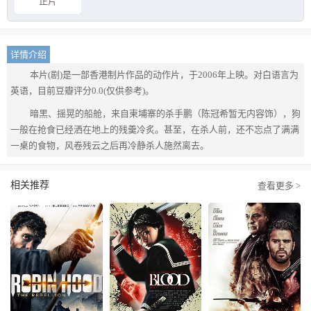
正片
详情介绍
本片(剧)是一部香港制片作品的动作片，于2006年上映。对白语言为
英语，目前豆瓣评分0.0(仅供参考)。
暗黑、摇晃的船舱，来自柬埔寨的杀手鹏（陈冠希暂无内容饰），狗
一般在抢食已经洒在地上的残羹冷炙。甚至，在杀人前，还不忘点了满满
一桌的食物，风卷残云之后再冷静杀人施然离去。
相关推荐
查看更多 >