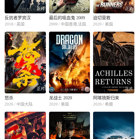
正片
正片
正片
反抗者罗宾汉
最后的吸血鬼 2009
迫切营救
2018 / 英国
2009 / 中国香港,法国,中国大陆
2020 / 美国
正片
正片
正片
怒杀
龙战士 2020
阿喀琉斯归来
2026 / 中国大陆
2020 / 美国
2026 / 希腊