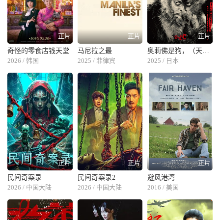
正片
正片
正片
奇怪的零食店钱天堂
马尼拉之最
奥莉佛是狗，（天哪！！）这家伙 电影版
2026 / 韩国
2025 / 菲律宾
2025 / 日本
正片
正片
正片
民间奇案录
民间奇案录2
避风港湾
2026 / 中国大陆
2026 / 中国大陆
2016 / 美国