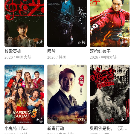
正片
正片
正片
校歌英雄
眼眸
双枪红娘子
2026 / 中国大陆
2026 / 韩国
2026 / 中国大陆
正片
正片
正片
小鬼特工队3
斩毒行动
奥莉佛是狗，（天哪！！）这家伙电影版