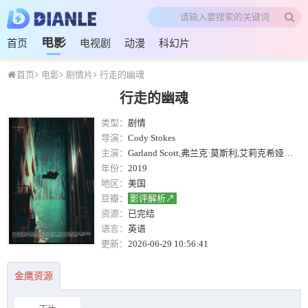
电影
首页
电视剧
动漫
科幻片
首页
电影
剧情片
行走的幽魂
行走的幽魂
类型：
剧情
导演：
Cody Stokes
主演：
Garland Scott,弗兰克·莫斯利,艾莉克希娅·拉斯姆森,吉尔达内尔,达莎·内克拉索娃,Nattalyee Randall,Linda Kennedy,Peter Mayer,Curtis York,Dennis Lebby,Destiny Bauer,Mueen Jahan,Harpinder Singh,Tim Cunningham,Jaye Hodges,Jilanne Klaus,Igor Stevanovic
年份：
2019
地区：
美国
豆瓣：
影评解析↗
资源：
已完结
语言：
英语
更新：
2026-06-29 10:56:41
金鹰资源