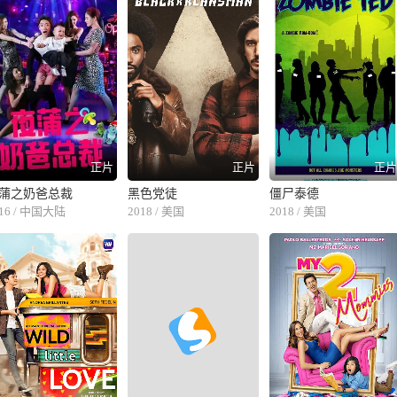
正片
正片
正
蒲之奶爸总裁
黑色党徒
僵尸泰德
016 / 中国大陆
2018 / 美国
2018 / 美国