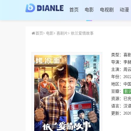
首页
电影
电视剧
动漫
首页
电影
喜剧片
依兰爱情故事
类型：
喜
导演：
李
主演：
周云
年份：
202
地区：
中
豆瓣：
影
资源：
已
语言：
汉
更新：
2026