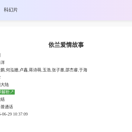
科幻片
依兰爱情故事
剧
赫洋
鹏,何泓姗,卢鑫,蒋诗萌,玉浩,张子墨,邵杰睿,于海
2
国大陆
评解析↗
完结
语普通话
-06-29 10:37:09