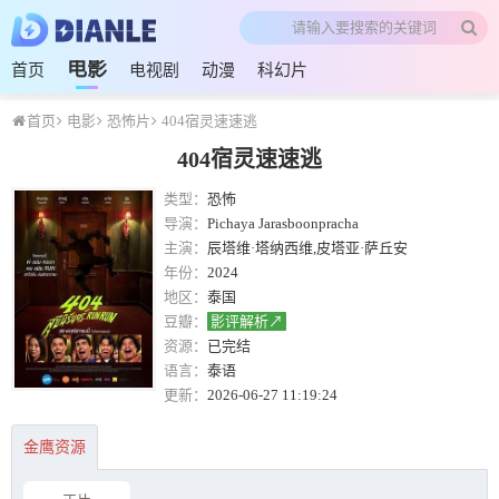
电影
首页
电视剧
动漫
科幻片
首页
电影
恐怖片
404宿灵速速逃
404宿灵速速逃
类型：
恐怖
导演：
Pichaya Jarasboonpracha
主演：
辰塔维·塔纳西维,皮塔亚·萨丘安
年份：
2024
地区：
泰国
豆瓣：
影评解析↗
资源：
已完结
语言：
泰语
更新：
2026-06-27 11:19:24
金鹰资源