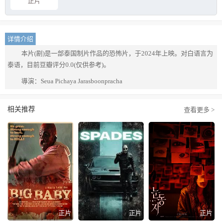
正片
详情介绍
本片(剧)是一部泰国制片作品的恐怖片，于2024年上映。对白语言为
泰语，目前豆瓣评分0.0(仅供参考)。
導演：Seua Pichaya Jarasboonpracha
相关推荐
查看更多 >
正片
正片
正片