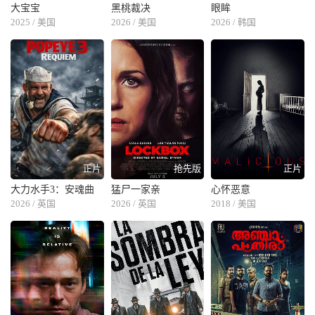
大宝宝
黑桃裁决
眼眸
2025 / 美国
2026 / 美国
2026 / 韩国
正片
抢先版
正片
大力水手3：安魂曲
猛尸一家亲
心怀恶意
2026 / 英国
2026 / 英国
2018 / 美国