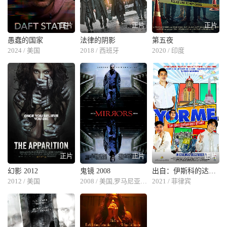
正片
正片
正片
愚蠢的国家
法律的阴影
第五夜
2024 / 美国
2018 / 西班牙
2020 / 印度
正片
正片
正片
幻影 2012
鬼镜 2008
出自：伊斯科的达马格斯故事
2012 / 美国
2008 / 美国,罗马尼亚,德国
2021 / 菲律宾