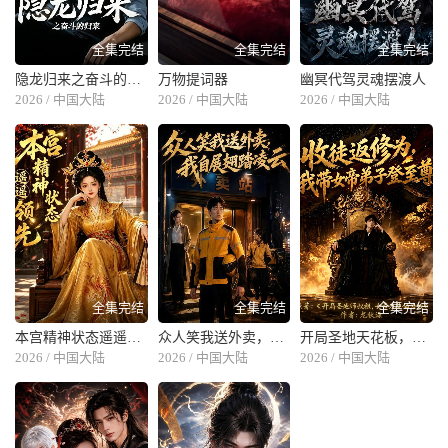
全集完结
全集完结
全集完结
隐龙归来之奋斗的归来
万物提词器
幽冥代驾灵魂摆渡人
2026 / 中国大陆
2026 / 中国大陆
2026 / 中国大陆
全集完结
全集完结
全集完结
本宫精神状态遥遥领先
众人笑我送外卖，我自展翅踏凌云
开局圣地天花板，女帝为我躺成至尊
2026 / 中国大陆
2026 / 中国大陆
2026 / 中国大陆