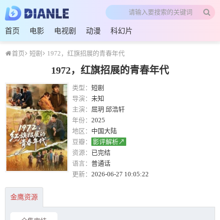
首页
电影
电视剧
动漫
科幻片
首页
短剧
1972，红旗招展的青春年代
1972，红旗招展的青春年代
类型：
短剧
导演：
未知
主演：
屈玥 邱浩轩
年份：
2025
地区：
中国大陆
豆瓣：
影评解析↗
资源：
已完结
语言：
普通话
更新：
2026-06-27 10:05:22
金鹰资源