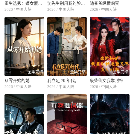
重生选秀：嫡女覆前尘
沈先生别用我的脸撒娇
随爷爷纵横幽冥
2026 / 中国大陆
2026 / 中国大陆
2026 / 中国大陆
全集完结
全集完结
全集完结
从零开始的她
我立足 70 年代，告别懦弱夫君逆袭暴富
废柴仙女我靠封神逆袭三界真人 AI 版
2026 / 中国大陆
2026 / 中国大陆
2026 / 中国大陆