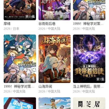
第11集
第02集
第2集
摩绪
谷雨街后巷
1999！神秘学对策部英配版
2026 / 日本
2026 / 中国大陆
2026 / 中国大陆
第2集
第3集
第5集
1999！神秘学对策部中配版
山海异闻
当上神明后，我带着信徒干翻了废土
2026 / 中国大陆
2026 / 中国大陆
2026 / 中国大陆