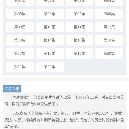
第01集
第02集
第03集
第04集
第05集
第06集
第07集
第08集
第09集
第10集
第11集
第12集
第13集
第14集
第15集
第16集
第17集
第18集
第19集
第20集
第21集
第22集
详情介绍
本片(剧)是一部美国制片作品的动漫，于2022年上映。对白语言为英
语，目前豆瓣评分0.0(仅供参考)。
FOX宣布《辛普森一家》续订第33、34季，也就是到2023年，集数
将达757集，继续保持并刷新美剧史上“播出时间最长的黄金时段有剧本剧
集”记录。