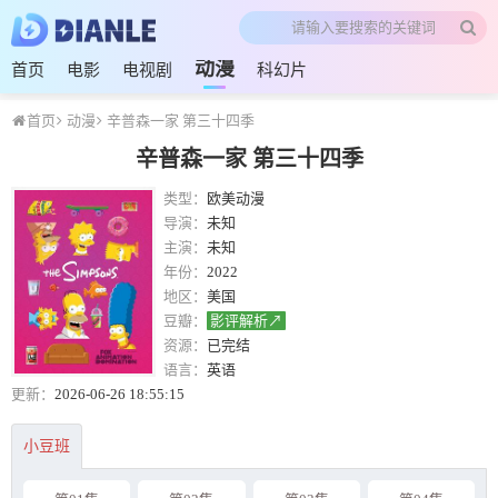
动漫
首页
电影
电视剧
科幻片
首页
动漫
辛普森一家 第三十四季
辛普森一家 第三十四季
类型：
欧美动漫
导演：
未知
主演：
未知
年份：
2022
地区：
美国
豆瓣：
影评解析↗
资源：
已完结
语言：
英语
更新：
2026-06-26 18:55:15
小豆班