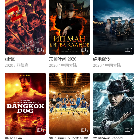
正片
正片
正片
z街区
宗师叶问 2026
绝地密令
2020 / 菲律宾
2026 / 中国大陆
2026 / 中国大陆
正片
正片
正片