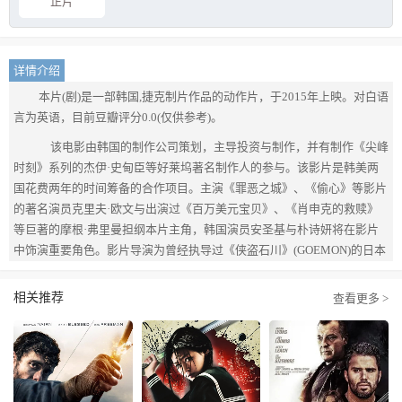
正片
详情介绍
本片(剧)是一部韩国,捷克制片作品的动作片，于2015年上映。对白语
言为英语，目前豆瓣评分0.0(仅供参考)。
该电影由韩国的制作公司策划，主导投资与制作，并有制作《尖峰
时刻》系列的杰伊·史甸臣等好莱坞著名制作人的参与。该影片是韩美两
国花费两年的时间筹备的合作项目。主演《罪恶之城》、《偷心》等影片
的著名演员克里夫·欧文与出演过《百万美元宝贝》、《肖申克的救赎》
等巨著的摩根·弗里曼担纲本片主角，韩国演员安圣基与朴诗妍将在影片
中饰演重要角色。影片导演为曾经执导过《侠盗石川》(GOEMON)的日本
导演纪里谷和明。影片以未知时代为背景，讲述了勇猛和忠诚的将军雷顿
（克里夫·欧文饰演）与其拥戴的君主巴托（摩根·弗里曼饰演）在挑战腐
相关推荐
查看更多 >
败权力的同时卷入攸关生死事件的故事。电影计划明年冬季在北美地区上
映。