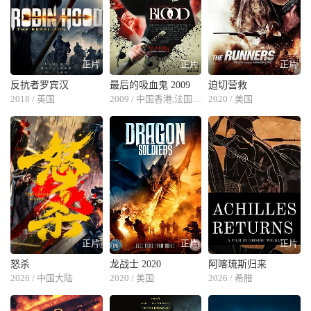
正片
正片
正片
反抗者罗宾汉
最后的吸血鬼 2009
迫切营救
2018 / 英国
2009 / 中国香港,法国,中国大陆
2020 / 美国
正片
正片
正片
怒杀
龙战士 2020
阿喀琉斯归来
2026 / 中国大陆
2020 / 美国
2026 / 希腊