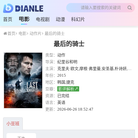
电影
首页
电视剧
动漫
科幻片
首页
电影
动作片
最后的骑士
最后的骑士
类型：
动作
导演：
纪里谷和明
主演：
克里夫·欧文,摩根·弗里曼,安圣基,朴诗妍,阿卡塞尔·亨涅,Daniel Adegboyega,索瑞·安达斯鲁,詹姆斯·巴伯森,Pavel Bezdek,Dan Brown,乔治·卡普托,布莱恩·卡斯佩,克利夫·柯蒂斯
年份：
2015
地区：
韩国,捷克
豆瓣：
影评解析↗
资源：
已完结
语言：
英语
更新：
2026-06-26 18:52:47
小豆班