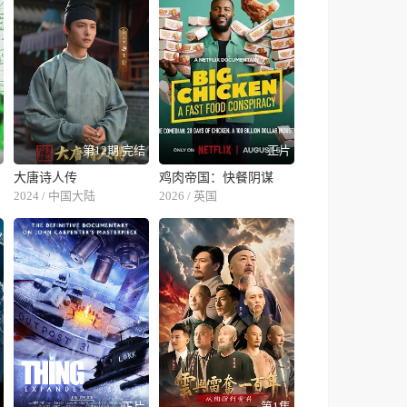
片
第12期 完结
正片
大唐诗人传
鸡肉帝国：快餐阴谋
2024 / 中国大陆
2026 / 英国
片
正片
第1集