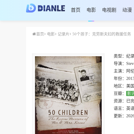
首页
电影
电视剧
动漫
首页
电影
记录片
50个孩子：克劳斯夫妇的救援任务
类型：
纪
导演：
Stev
主演：
阿伦·阿尔达
年份：
201
地区：
美
豆瓣：
影
资源：
已
语言：
英
更新：
2026