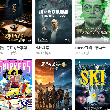
第24集完结
正片
正
乙歌曲背后的故事第二季
比比档案
Trustor丑闻：瑞典金融案内幕
026 / 中国大陆
2024 / 美国
2026 / 瑞典
正片
第2集
正