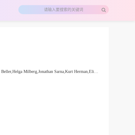
man,Elizabeth Davis,Fritzi Nozik,Marsha L. Rozenblit,Kurt Admon,Guy Schless