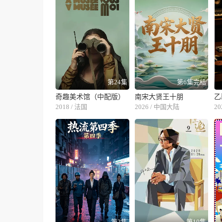
第24集
第6集完结
奇趣美术馆（中配版）
南宋大贤王十朋
2018 / 法国
2026 / 中国大陆
2
第2集
第10集