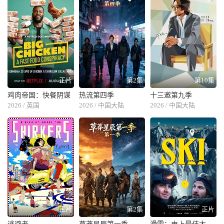
正片
第2集
第10集
鸡肉帝国：快餐阴谋
热流第四季
十三邀第九季
2026 / 英国
2026 / 中国大陆
2026 / 中国大陆
正片
第2集
正片