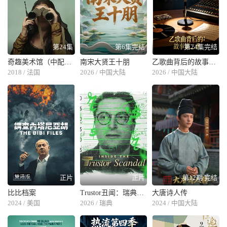
第24集
第6集完结
第24集完结
奇趣美术馆（中配版）
南宋大贤王十朋
乙歌曲背后的故事第二季
2018 / 法国
2026 / 中国大陆
2026 / 中国大陆
正片
正片
第12期 完结
比比档案
Trustor丑闻：瑞典金融案内幕
大唐诗人传
2024 / 美国
2026 / 瑞典
2024 / 中国大陆