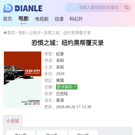
电影
首页
电视剧
动漫
科幻片
首页
电影
记录片
恐惧之城：纽约黑帮覆灭录
恐惧之城：纽约黑帮覆灭录
类型：
纪录
导演：
未知
主演：
未知
年份：
2020
地区：
美国
豆瓣：
影评解析↗
资源：
已完结
语言：
英语
更新：
2026-06-26 17:13:39
小豆班