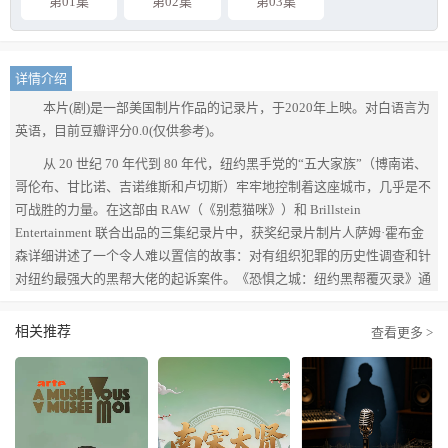
第01集
第02集
第03集
详情介绍
本片(剧)是一部美国制片作品的记录片，于2020年上映。对白语言为
英语，目前豆瓣评分0.0(仅供参考)。
从 20 世纪 70 年代到 80 年代，纽约黑手党的“五大家族”（博南诺、
哥伦布、甘比诺、吉诺维斯和卢切斯）牢牢地控制着这座城市，几乎是不
可战胜的力量。在这部由 RAW（《别惹猫咪》）和 Brillstein
Entertainment 联合出品的三集纪录片中，获奖纪录片制片人萨姆·霍布金
森详细讲述了一个令人难以置信的故事：对有组织犯罪的历史性调查和针
对纽约最强大的黑帮大佬的起诉案件。《恐惧之城：纽约黑帮覆灭录》通
过对数十名执法官员、前黑手党同伙和其他人的采访，揭示了黑手党如何
通过控制工会、高层建筑和其他行业进行有组织犯罪，从而净赚数十亿美
相关推荐
查看更多 >
元。此前闻所未闻的监控录音、新闻片段和档案材料，以及新的采访和场
景再现，共同描绘出这个“暴徒黄金时代”令人震惊而又迷人的画面。