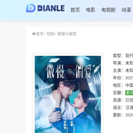
首页
电影
电视剧
动漫
首页
短剧
傲慢与偏爱
类型：
现
导演：
未
主演：
未
年份：
202
地区：
中
豆瓣：
影
资源：
已
语言：
汉
更新：
2026