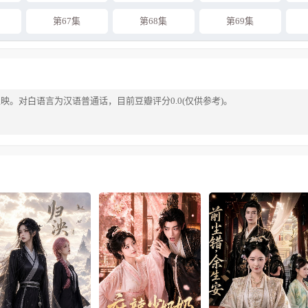
第67集
第68集
第69集
上映。对白语言为汉语普通话，目前豆瓣评分0.0(仅供参考)。