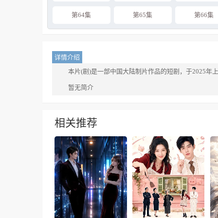
第64集
第65集
第66集
详情介绍
本片(剧)是一部中国大陆制片作品的短剧，于2025年
暂无简介
相关推荐