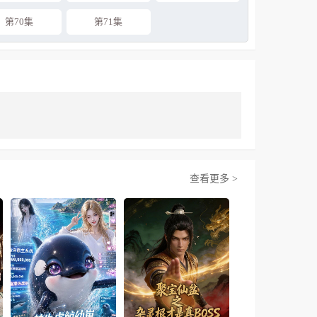
第70集
第71集
查看更多 >