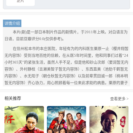
正片
详情介绍
本片(剧)是一部日本制片作品的剧情片，于2011年上映。对白语言为
日语，目前豆瓣评分0.0(仅供参考)。
在信州松本市的本庄医院，年轻有为的内科医生栗原一止（樱井翔暂
无内容饰）受到当地百姓的信赖，在从医5年时间里，他和同事们过着“24
小时365天”的紧张生活，虽然人手不足，但是他和砂山次郎（要润暂无内
容饰）、外村静枝（吉濑美智子暂无内容饰）、东西直美（池肋千鹤暂无
内容饰）、水无阳子（朝仓秋暂无内容饰）以及前辈贯田诚一郎（柄本明
暂无内容饰）齐心协力，用心照顾着每一位来此求助的病患。栗原的妻子
榛名（宫崎葵暂无内容饰）是一名自由摄影师，夫妻二人聚少离多，却能
彼此温暖疲惫的心灵。某天，栗原获得了回到母校医科大学深造的机会，
相关推荐
查看更多 >
而深深信赖他的病患又不断前来，他和周围的人都面临着两难的选择……
暂无内容本片为原上野地区的医生夏川草介的同名原作改编。