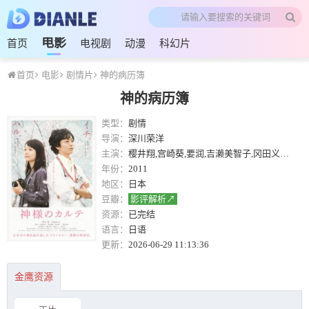
电影
首页
电视剧
动漫
科幻片
首页
电影
剧情片
神的病历簿
神的病历簿
类型：
剧情
导演：
深川荣洋
主演：
樱井翔,宫崎葵,要润,吉濑美智子,冈田义德,池胁千鹤
年份：
2011
地区：
日本
豆瓣：
影评解析↗
资源：
已完结
语言：
日语
更新：
2026-06-29 11:13:36
金鹰资源