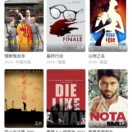
正片
正片
正片
情断悔龙寺
最终行动
以吻之名
2024 / 中国大陆
2018 / 美国
2018 / 美国
正片
正片
正片