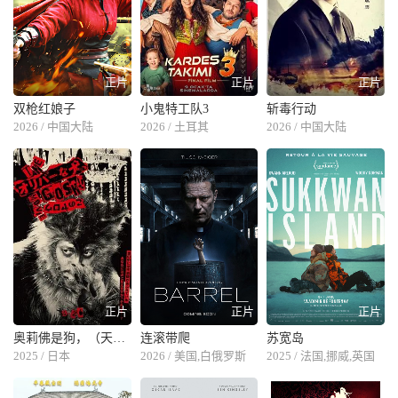
正片
正片
正片
双枪红娘子
小鬼特工队3
斩毒行动
2026 / 中国大陆
2026 / 土耳其
2026 / 中国大陆
正片
正片
正片
奥莉佛是狗，（天哪！！）这家伙电影版
连滚带爬
苏宽岛
2025 / 日本
2026 / 美国,白俄罗斯
2025 / 法国,挪威,英国