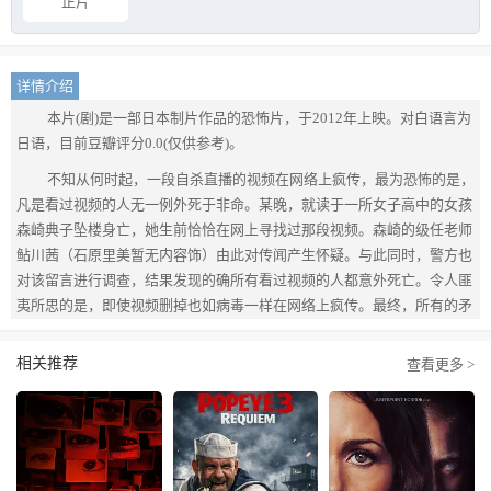
正片
详情介绍
本片(剧)是一部日本制片作品的恐怖片，于2012年上映。对白语言为
日语，目前豆瓣评分0.0(仅供参考)。
不知从何时起，一段自杀直播的视频在网络上疯传，最为恐怖的是，
凡是看过视频的人无一例外死于非命。某晚，就读于一所女子高中的女孩
森崎典子坠楼身亡，她生前恰恰在网上寻找过那段视频。森崎的级任老师
鲇川茜（石原里美暂无内容饰）由此对传闻产生怀疑。与此同时，警方也
对该留言进行调查，结果发现的确所有看过视频的人都意外死亡。令人匪
夷所思的是，即使视频删掉也如病毒一样在网络上疯传。最终，所有的矛
头都指向了自杀视频的始作俑者柏田清司（山本裕典暂无内容饰）。
相关推荐
查看更多 >