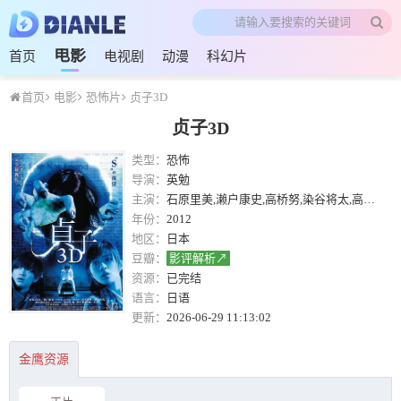
电影
首页
电视剧
动漫
科幻片
首页
电影
恐怖片
贞子3D
贞子3D
类型：
恐怖
导演：
英勉
主演：
石原里美,濑户康史,高桥努,染谷将太,高良光莉,山本裕典,田山凉成,桥本爱
年份：
2012
地区：
日本
豆瓣：
影评解析↗
资源：
已完结
语言：
日语
更新：
2026-06-29 11:13:02
金鹰资源