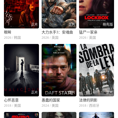
正片
正片
抢先版
眼眸
大力水手3：安魂曲
猛尸一家亲
2026 / 韩国
2026 / 英国
2026 / 英国
正片
正片
正片
心怀恶意
愚蠢的国家
法律的阴影
2018 / 美国
2024 / 美国
2018 / 西班牙