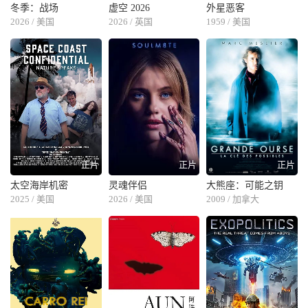
冬季：战场
虚空 2026
外星恶客
2026 / 美国
2026 / 英国
1959 / 美国
正片
正片
正片
太空海岸机密
灵魂伴侣
大熊座：可能之钥
2025 / 美国
2026 / 美国
2009 / 加拿大