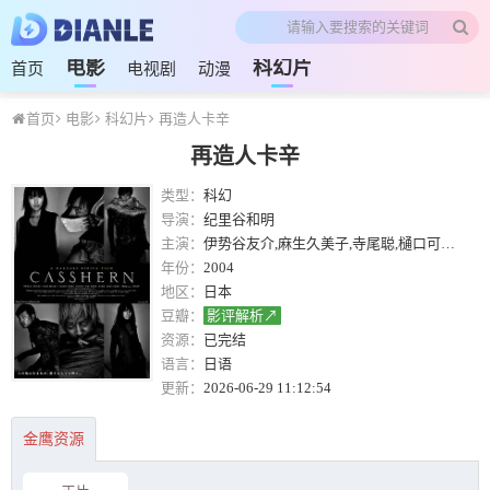
电影
科幻片
首页
电视剧
动漫
首页
电影
科幻片
再造人卡辛
再造人卡辛
类型：
科幻
导演：
纪里谷和明
主演：
伊势谷友介,麻生久美子,寺尾聪,樋口可南子,西岛秀俊,寺岛进,伊藤淳史,及川光博,宫迫博之,要润,佐田真由美,鹤田真由,凉,森口瑶子,小日向文世,玉山铁二,三桥达也,大泷秀治,纳谷悟朗,佐藤未来,森迫永依,唐泽寿明
年份：
2004
地区：
日本
豆瓣：
影评解析↗
资源：
已完结
语言：
日语
更新：
2026-06-29 11:12:54
金鹰资源