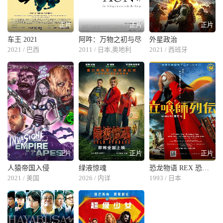
正片
正片
正片
车王 2021
阿吽：万物之初与尽
外星政治
2021 / 巴西
2011 / 日本,奥地利
2021 / 西班牙
正片
正片
正片
人猿帝国入侵
绿液惊魂
恐龙物语 REX 恐竜物語
2021 / 美国
2026 / 内详
1993 / 日本