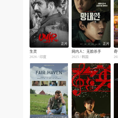
正片
正片
生灵
网内人：无脸杀手
奇
2026 / 印度
2025 / 韩国
20
正片
正片