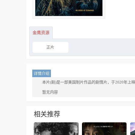
金鹰资源
正片
详情介绍
本片(剧)是一部美国制片作品的剧情片，于2020年上
暂无内容
相关推荐