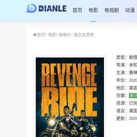
首页
电影
电视剧
动漫
首页
电影
剧情片
复仇女黑帮
类型：
剧
导演：
未
主演：
赛琳
年份：
202
地区：
美
豆瓣：
影
资源：
已
语言：
美
更新：
2026