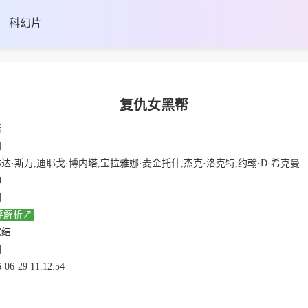
科幻片
复仇女黑帮
情
知
达·斯万,迪耶戈·博内塔,宝拉雅娜·麦金托什,杰克·洛克特,约翰·D·希克曼
0
国
评解析↗
完结
国
-06-29 11:12:54