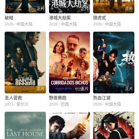
正片
正片
正片
破暗
港城大劫案
猎虎贰
2026 / 中国大陆
2026 / 中国大陆
2026 / 中国大陆
正片
正片
正片
圣人营救
野兽赛跑
热血江湖
2023 / 爱尔兰
2026 / 巴西
2026 / 中国大陆