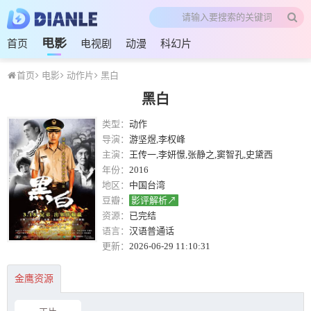
电影
首页
电视剧
动漫
科幻片
首页
电影
动作片
黑白
黑白
类型：
动作
导演：
游坚煜,李权峰
主演：
王传一,李妍憬,张静之,窦智孔,史黛西
年份：
2016
地区：
中国台湾
豆瓣：
影评解析↗
资源：
已完结
语言：
汉语普通话
更新：
2026-06-29 11:10:31
金鹰资源