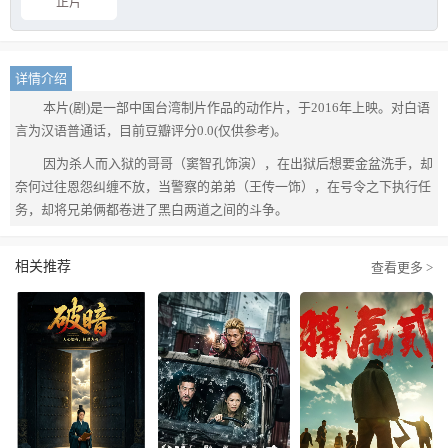
正片
详情介绍
本片(剧)是一部中国台湾制片作品的动作片，于2016年上映。对白语
言为汉语普通话，目前豆瓣评分0.0(仅供参考)。
因为杀人而入狱的哥哥（窦智孔饰演），在出狱后想要金盆洗手，却
奈何过往恩怨纠缠不放，当警察的弟弟（王传一饰），在号令之下执行任
务，却将兄弟俩都卷进了黑白两道之间的斗争。
相关推荐
查看更多 >