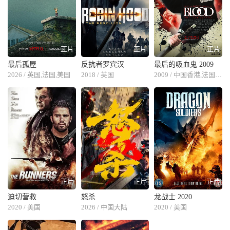
正片
正片
正片
最后孤屋
反抗者罗宾汉
最后的吸血鬼 2009
2026 / 英国,法国,美国
2018 / 英国
2009 / 中国香港,法国,中国大陆
正片
正片
正片
迫切营救
怒杀
龙战士 2020
2020 / 美国
2026 / 中国大陆
2020 / 美国