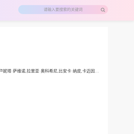
德·马奇,毛罗·博纳芬尼,乔治·马尔凯西,马特奥·塔兰托,吉雅·马提雷,丹尼尔·佩奇,卡罗利娜·克雷申蒂尼,艾莱娜·索菲亚·里奇