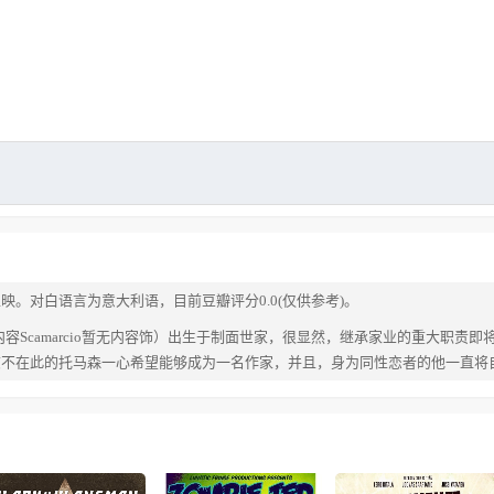
上映。对白语言为意大利语，目前豆瓣评分0.0(仅供参考)。
暂无内容Scamarcio暂无内容饰）出生于制面世家，很显然，继承家业的重大职
肩上，可是，志不在此的托马森一心希望能够成为一名作家，并且，身为同性恋者的他一