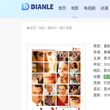
首页
电影
电视剧
动漫
首页
电影
喜剧片
我行我素
类型：
喜
导演：
弗森
主演：
里卡多·斯
年份：
201
地区：
意
豆瓣：
影
资源：
已
语言：
意
更新：
2026