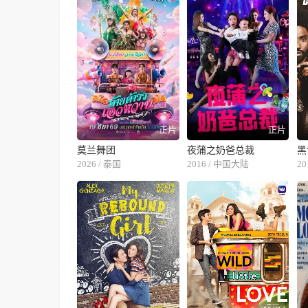
正片
正片
莫兰舞团
夜蒲之奶爸总裁
黑
2026 / 泰国
2016 / 中国大陆
20