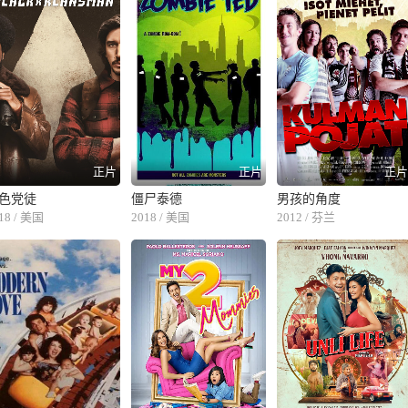
正片
正片
正
色党徒
僵尸泰德
男孩的角度
18 / 美国
2018 / 美国
2012 / 芬兰