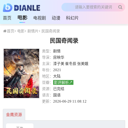
电影
首页
电视剧
动漫
科幻片
首页
电影
剧情片
民国奇闻录
民国奇闻录
类型：
剧情
导演：
房映华
主演：
漆子美 崔冬辰 张美娥
年份：
2021
地区：
大陆
豆瓣：
影评解析↗
资源：
已完结
语言：
国语
更新：
2026-06-29 11:08:12
金鹰资源