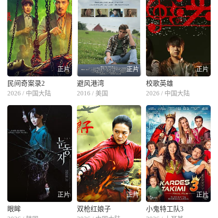
正片
正片
正片
民间奇案录2
避风港湾
校歌英雄
2026 / 中国大陆
2016 / 美国
2026 / 中国大陆
正片
正片
正片
眼眸
双枪红娘子
小鬼特工队3