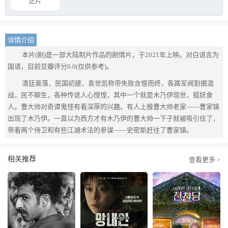
正片
详情介绍
本片(剧)是一部大陆制片作品的剧情片，于2021年上映。对白语言为
国语，目前豆瓣评分0.0(仅供参考)。
清廷衰落，民国初建，袁世凯称帝失败含恨而终，各路军阀割据混
战，民不聊生，各种传说人心惶惶，其中一个就是木乃伊现世，狐妖食
人。曹大帅对奇谭鬼怪有着深厚的兴趣。有人上报曹大帅老家——曹家镇
出现了木乃伊。一直以为西方才有木乃伊的曹大帅一下子就被吸引住了，
带着两个侍卫和有些江湖术法的参谋——史密斯赶往了曹家镇。
相关推荐
查看更多 >