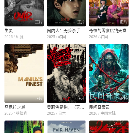
正片
正片
正片
生灵
网内人：无脸杀手
奇怪的零食店钱天堂
2026 / 印度
2025 / 韩国
2026 / 韩国
正片
正片
正片
马尼拉之最
奥莉佛是狗，（天哪！！）这家伙 电影版
民间奇案录
2025 / 菲律宾
2025 / 日本
2026 / 中国大陆