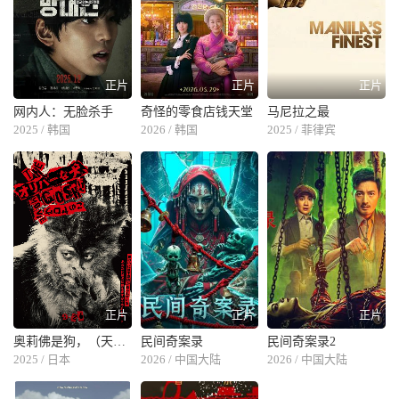
正片
正片
正片
网内人：无脸杀手
奇怪的零食店钱天堂
马尼拉之最
2025 / 韩国
2026 / 韩国
2025 / 菲律宾
正片
正片
正片
奥莉佛是狗，（天哪！！）这家伙 电影版
民间奇案录
民间奇案录2
2025 / 日本
2026 / 中国大陆
2026 / 中国大陆