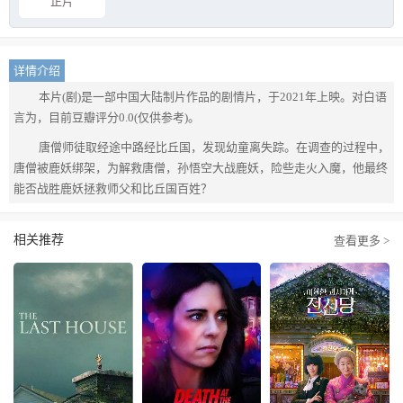
正片
详情介绍
本片(剧)是一部中国大陆制片作品的剧情片，于2021年上映。对白语
言为，目前豆瓣评分0.0(仅供参考)。
唐僧师徒取经途中路经比丘国，发现幼童离失踪。在调查的过程中，
唐僧被鹿妖绑架，为解救唐僧，孙悟空大战鹿妖，险些走火入魔，他最终
能否战胜鹿妖拯救师父和比丘国百姓？
相关推荐
查看更多 >