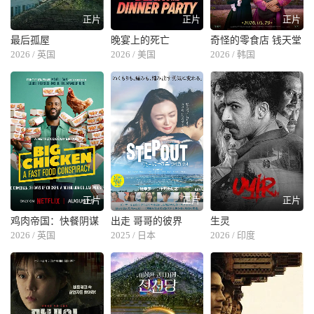
正片
正片
正片
最后孤屋
晚宴上的死亡
奇怪的零食店 钱天堂
2026 / 英国
2026 / 美国
2026 / 韩国
正片
正片
正片
鸡肉帝国：快餐阴谋
出走 哥哥的彼界
生灵
2026 / 英国
2025 / 日本
2026 / 印度