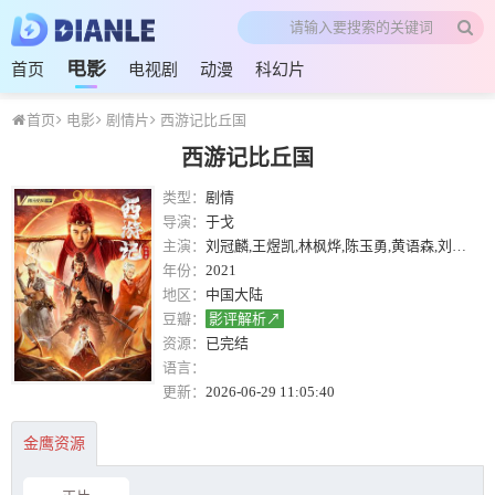
电影
首页
电视剧
动漫
科幻片
首页
电影
剧情片
西游记比丘国
西游记比丘国
类型：
剧情
导演：
于戈
主演：
刘冠麟,王煜凯,林枫烨,陈玉勇,黄语森,刘馨棋
年份：
2021
地区：
中国大陆
豆瓣：
影评解析↗
资源：
已完结
语言：
更新：
2026-06-29 11:05:40
金鹰资源