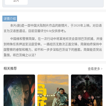
正片
详情介绍
本片(剧)是一部中国大陆制片作品的剧情片，于2020年上映。对白语
言为汉语普通话，目前豆瓣评分0.0(仅供参考)。
中国维和警察简桀，在一次行动中将某地祁灵会首领巴茨抓捕，并接
到特殊任务押送至法庭受审。一路经历无数次正面交锋，简桀始终保持中
国警察的睿智和魄力，却不料一步步深陷巴茨设下的圈套。简桀能否突出
重围，将巴茨绳之以法？
相关推荐
查看更多 >