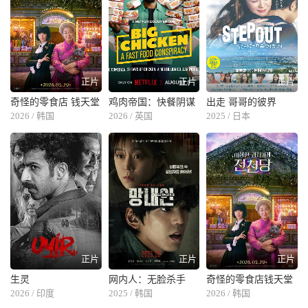
正片
正片
正片
奇怪的零食店 钱天堂
鸡肉帝国：快餐阴谋
出走 哥哥的彼界
2026 / 韩国
2026 / 英国
2025 / 日本
正片
正片
正片
生灵
网内人：无脸杀手
奇怪的零食店钱天堂
2026 / 印度
2025 / 韩国
2026 / 韩国