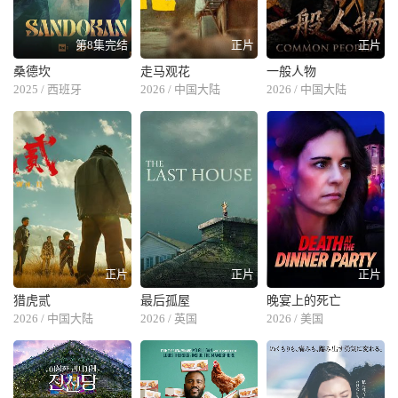
第8集完结
正片
正片
桑德坎
走马观花
一般人物
2025 / 西班牙
2026 / 中国大陆
2026 / 中国大陆
正片
正片
正片
猎虎贰
最后孤屋
晚宴上的死亡
2026 / 中国大陆
2026 / 英国
2026 / 美国