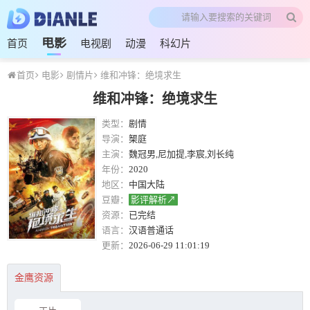
电影
首页
电视剧
动漫
科幻片
首页
电影
剧情片
维和冲锋：绝境求生
维和冲锋：绝境求生
类型：
剧情
导演：
榘庭
主演：
魏冠男,尼加提,李宸,刘长纯
年份：
2020
地区：
中国大陆
豆瓣：
影评解析↗
资源：
已完结
语言：
汉语普通话
更新：
2026-06-29 11:01:19
金鹰资源