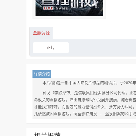
金鹰资源
正片
详情介绍
本片(剧)是一部中国大陆制片作品的剧情片，于2020
钟戈（李欣泽饰）是信联集团沈尹县分公司代理，正
命攸关的直播游戏。泽田自愿帮助钟戈展开搜索，随着调
才能找到妹妹。而警方的势力也悄然介入，多方势力纠葛
儿依然被困直播游戏，密室濒临淹没……温泉旧案的凶手
相关推荐