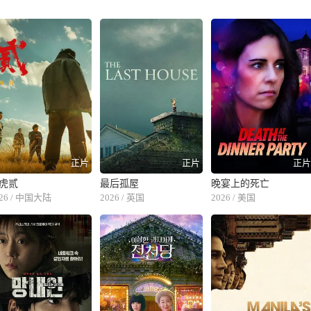
正片
正片
正
虎贰
最后孤屋
晚宴上的死亡
026 / 中国大陆
2026 / 英国
2026 / 美国