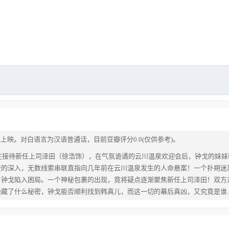
年上映。对白语言为汉语普通话，目前豆瓣评分0.0(仅供参考)。
在接待新任上司泽田（徐浩饰），在气氛诡谲的云川温泉欢迎会后，钟戈的妹妹
查的深入，无数线索串联直指向几年前在云川温泉发生的人命悬案！一个扑朔迷
，钟戈陷入困局。一个神秘包裹的出现，竟将疑点逐渐聚焦新任上司泽田！双方
隐藏了什么秘密，钟戈能否顺利找到韩真儿，而这一切的幕后真凶，又究竟是谁