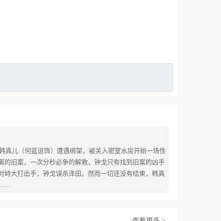
韩真儿（何蓝逗饰）遭遇绑架，被关入密室水房开始一场性
离的旧案，一次分秒必争的解救，钟戈只有找到旧案的凶手
对峙大打出手，钟戈误杀泽田。然而一切还没有结束，韩真
……
查看更多 >