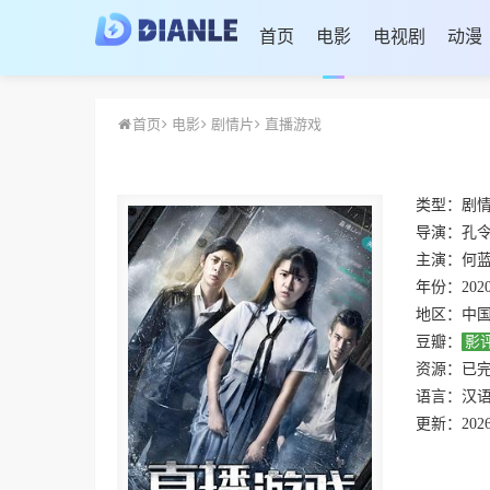
首页
电影
电视剧
动漫
首页
电影
剧情片
直播游戏
类型：
剧
导演：
孔
主演：
何蓝
年份：
202
地区：
中
豆瓣：
影
资源：
已
语言：
汉
更新：
2026