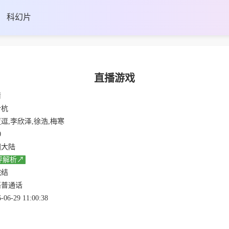
科幻片
直播游戏
情
令杭
逗,李欣泽,徐浩,梅寒
0
国大陆
评解析↗
完结
语普通话
-06-29 11:00:38