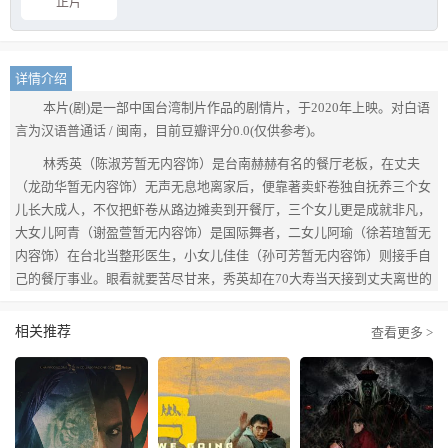
正片
详情介绍
本片(剧)是一部中国台湾制片作品的剧情片，于2020年上映。对白语
言为汉语普通话 / 闽南，目前豆瓣评分0.0(仅供参考)。
林秀英（陈淑芳暂无内容饰）是台南赫赫有名的餐厅老板，在丈夫
（龙劭华暂无内容饰）无声无息地离家后，便靠著卖虾卷独自抚养三个女
儿长大成人，不仅把虾卷从路边摊卖到开餐厅，三个女儿更是成就非凡，
大女儿阿青（谢盈萱暂无内容饰）是国际舞者，二女儿阿瑜（徐若瑄暂无
内容饰）在台北当整形医生，小女儿佳佳（孙可芳暂无内容饰）则接手自
己的餐厅事业。眼看就要苦尽甘来，秀英却在70大寿当天接到丈夫离世的
噩耗，在替这位有名无实的丈夫筹办丧礼的同时，竟意外迎来了另一位陪
伴丈夫度过晚年的女人，令她不得不再次面对内心埋藏已久的怨怼……
相关推荐
查看更多 >