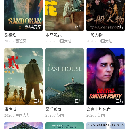
第8集完结
正片
正片
桑德坎
走马观花
一般人物
2025 / 西班牙
2026 / 中国大陆
2026 / 中国大陆
正片
正片
正片
猎虎贰
最后孤屋
晚宴上的死亡
2026 / 中国大陆
2026 / 英国
2026 / 美国