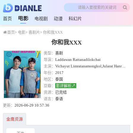
电影
首页
电视剧
动漫
科幻片
首页
电影
喜剧片
你和我XXX
你和我XXX
类型：
喜剧
导演：
Laddawan Rattanadilokchai
主演：
Vichayut Limratanamongkol,Jularat Hanrungroj,查澈威·德查拉朋,Carissa Springett
年份：
2017
地区：
泰国
豆瓣：
影评解析↗
资源：
已完结
语言：
泰语
更新：
2026-06-29 10:57:36
金鹰资源