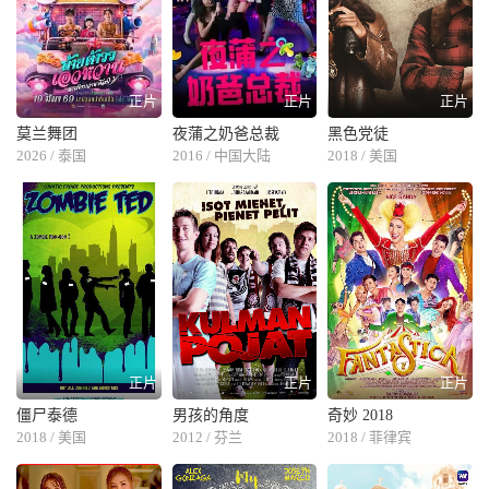
正片
正片
正片
莫兰舞团
夜蒲之奶爸总裁
黑色党徒
2026 / 泰国
2016 / 中国大陆
2018 / 美国
正片
正片
正片
僵尸泰德
男孩的角度
奇妙 2018
2018 / 美国
2012 / 芬兰
2018 / 菲律宾