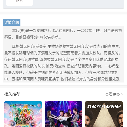
正片
详情介绍
本片(剧)是一部泰国制片作品的喜剧片，于2017年上映。对白语言为
泰语，目前豆瓣评分0.0(仅供参考)。
庞格暂无内容(威查宇˙里拉塔纳蒙肯暂无内容饰)是位内向的高中生，
虽不擅长踢足球但为了满足父亲的期望而硬着头皮加入校队。而相反的，
萍珂暂无内容(珠拉瑞˙汉蓉柔暂无内容饰)是个个性直率且热爱足球的女
孩，她因爱慕校队的队长-彼克(洽查威˙德查卢朋暂无内容饰)，一心希望
能进入校队，但碍于性别的关系而无法成功加入。但在一次偶然地意外
中，庞格和萍珂两人灵魂竟互换了!他们被迫以对方的身分和异性相处及
生活，在互换的过程中他们更加明白内心的真实感受，也无意中发现周遭
人的秘密…而彼克也渐渐被互换灵魂的庞格吸引，最后他们的灵魂是否能
相关推荐
查看更多 >
成功换回?而这爱情三角习题最终会演变成什么样的结局?