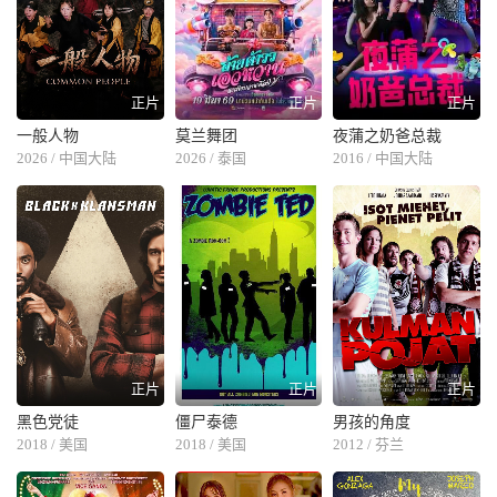
正片
正片
正片
一般人物
莫兰舞团
夜蒲之奶爸总裁
2026 / 中国大陆
2026 / 泰国
2016 / 中国大陆
正片
正片
正片
黑色党徒
僵尸泰德
男孩的角度
2018 / 美国
2018 / 美国
2012 / 芬兰