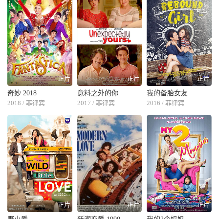
正片
正片
正片
奇妙 2018
意料之外的你
我的备胎女友
2018 / 菲律宾
2017 / 菲律宾
2016 / 菲律宾
正片
正片
正片