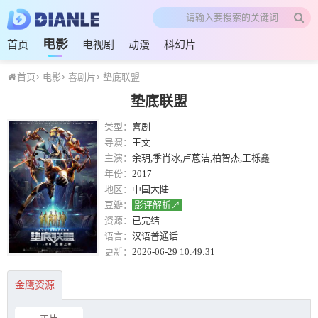
电影
首页
电视剧
动漫
科幻片
首页
电影
喜剧片
垫底联盟
垫底联盟
类型：
喜剧
导演：
王文
主演：
余玥,季肖冰,卢蒽洁,柏智杰,王栎鑫
年份：
2017
地区：
中国大陆
豆瓣：
影评解析↗
资源：
已完结
语言：
汉语普通话
更新：
2026-06-29 10:49:31
金鹰资源