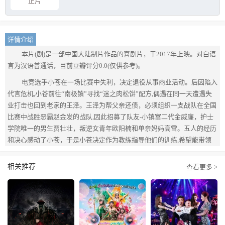
正片
详情介绍
本片(剧)是一部中国大陆制片作品的喜剧片，于2017年上映。对白语
言为汉语普通话，目前豆瓣评分0.0(仅供参考)。
电竞选手小苍在一场比赛中失利，决定退役从事商业活动。后因陷入
代言危机,小苍前往“南极镇”寻找“迷之肉松饼”配方,偶遇在同一天遭遇失
业打击也回到老家的王泽。王泽为帮父亲还债，必须组织一支战队在全国
比赛中战胜恶霸赵金发的战队,因此招募了队友-小镇富二代金威廉，护士
学院唯一的男生贾壮壮，叛逆女青年欧阳楠和单亲妈妈高雪。五人的经历
和决心感动了小苍，于是小苍决定作为教练指导他们的训练,希望能带领
这帮"垫底玩家"走向逆袭之路......
相关推荐
查看更多 >