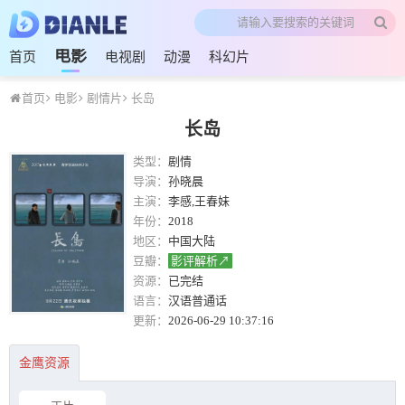
电影
首页
电视剧
动漫
科幻片
首页
电影
剧情片
长岛
长岛
类型：
剧情
导演：
孙晓晨
主演：
李感,王春妹
年份：
2018
地区：
中国大陆
豆瓣：
影评解析↗
资源：
已完结
语言：
汉语普通话
更新：
2026-06-29 10:37:16
金鹰资源