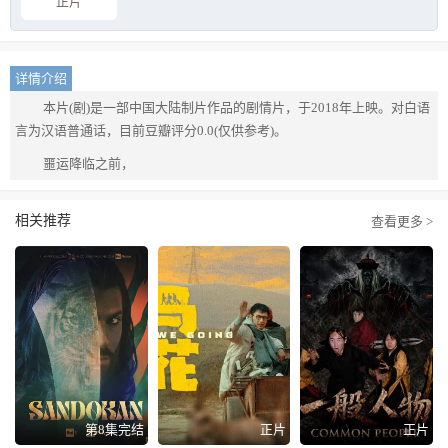
正片
详情介绍
本片(剧)是一部中国大陆制片作品的剧情片，于2018年上映。对白语
言为汉语普通话，目前豆瓣评分0.0(仅供参考)。
噩运降临之前，
相关推荐
查看更多 >
第8集完结
正片
正片