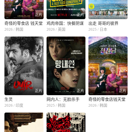
正片
正片
正片
奇怪的零食店 钱天堂
鸡肉帝国：快餐阴谋
出走 哥哥的彼界
2026 / 韩国
2026 / 英国
2025 / 日本
正片
正片
正片
生灵
网内人：无脸杀手
奇怪的零食店钱天堂
2026 / 印度
2025 / 韩国
2026 / 韩国