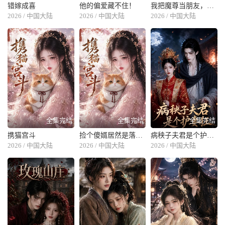
错嫁成喜
他的偏爱藏不住！
我把魔尊当朋友，他竟对我动了心
2026 / 中国大陆
2026 / 中国大陆
2026 / 中国大陆
全集完结
全集完结
全集完结
携猫宫斗
捡个傻婿居然是落难皇嗣
病秧子夫君是个护妻狂
2026 / 中国大陆
2026 / 中国大陆
2026 / 中国大陆