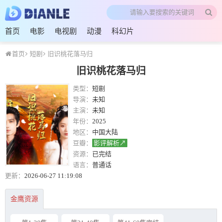
首页
电影
电视剧
动漫
科幻片
首页
短剧
旧识桃花落马归
旧识桃花落马归
类型：
短剧
导演：
未知
主演：
未知
年份：
2025
地区：
中国大陆
豆瓣：
影评解析↗
资源：
已完结
语言：
普通话
更新：
2026-06-27 11:19:08
金鹰资源