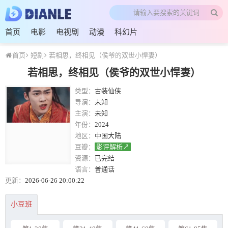
首页
电影
电视剧
动漫
科幻片
首页
短剧
若相思，终相见（侯爷的双世小悍妻）
若相思，终相见（侯爷的双世小悍妻）
类型：
古装仙侠
导演：
未知
主演：
未知
年份：
2024
地区：
中国大陆
豆瓣：
影评解析↗
资源：
已完结
语言：
普通话
更新：
2026-06-26 20:00:22
小豆班