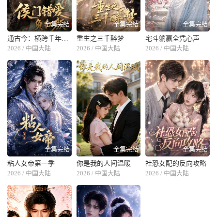
全集完结
全集完结
全集完结
通古今：横跨千年的超时空救赎
重生之三千醉梦
宅斗躺赢全凭心声
2026 / 中国大陆
2026 / 中国大陆
2026 / 中国大陆
全集完结
全集完结
全集完结
粘人女帝第一季
你是我的人间温暖
社恐女配的反向攻略
2026 / 中国大陆
2026 / 中国大陆
2026 / 中国大陆