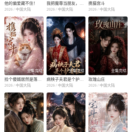
他的偏爱藏不住！
我把魔尊当朋友，他竟对我动了心
携猫宫斗
2026 / 中国大陆
2026 / 中国大陆
2026 / 中国大陆
全集完结
全集完结
全集完结
捡个傻婿居然是落难皇嗣
病秧子夫君是个护妻狂
玫瑰山庄
2026 / 中国大陆
2026 / 中国大陆
2026 / 中国大陆