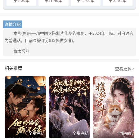
第1-20集
第21-40集
第41-60集
第61-85集
详情介绍
本片(剧)是一部中国大陆制片作品的短剧，于2024年上映。对白语言
为普通话，目前豆瓣评分0.0(仅供参考)。
暂无简介
相关推荐
查看更多 >
全集完结
全集完结
全集完结