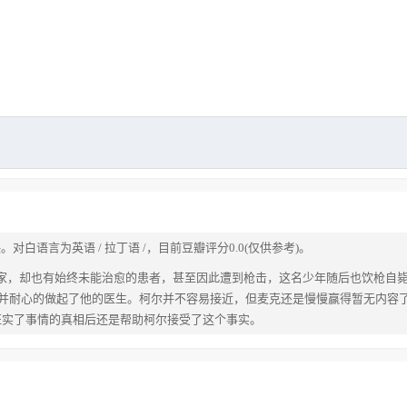
对白语言为英语 / 拉丁语 /，目前豆瓣评分0.0(仅供参考)。
学家，却也有始终未能治愈的患者，甚至因此遭到枪击，这名少年随后也饮枪自
，并耐心的做起了他的医生。柯尔并不容易接近，但麦克还是慢慢赢得暂无内容
证实了事情的真相后还是帮助柯尔接受了这个事实。