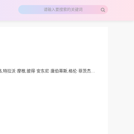
茨杰拉德,米莎·巴顿,Lisa Summerour,法尔德斯·巴姆,杰弗里·泽布尼斯