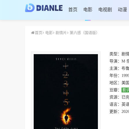
首页
电影
电视剧
动漫
首页
电影
剧情片
第六感（国语版）
类型：
剧
导演：
M·
主演：
布鲁斯
年份：
199
地区：
美
豆瓣：
影
资源：
已
语言：
英语
更新：
2026