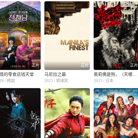
正片
正片
正
怪的零食店钱天堂
马尼拉之最
奥莉佛是狗，（天哪！！）这家伙 电影版
26 / 韩国
2025 / 菲律宾
2025 / 日本