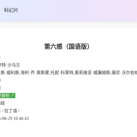
科幻片
第六感（国语版）
情
奈特·沙马兰
·威利斯,海利·乔·奥斯蒙,托妮·科莱特,奥莉维亚·威廉姆斯,唐尼·沃尔伯格,特拉沃·摩根,彼得·安东尼·唐伯蒂斯,格伦·菲
9
国
评解析↗
完结
 / 拉丁语 /
-06-29 10:46:43