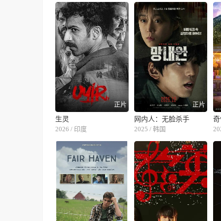
正片
正片
生灵
网内人：无脸杀手
奇
2026 / 印度
2025 / 韩国
20