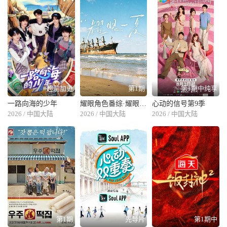
超前加更
第1期
第1期中纯享
一路向海的少年
耀眼角色番综·耀眼一夏
心动的信号第9季
2026 / 中国大陆
2026 / 中国大陆
2026 / 中国大陆
第1期
先导片
第1期中