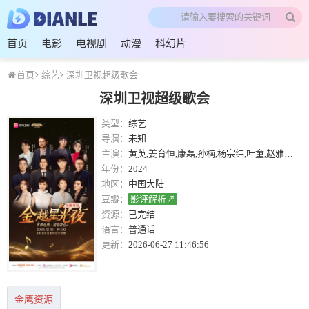
首页
电影
电视剧
动漫
科幻片
首页
综艺
深圳卫视超级歌会
深圳卫视超级歌会
类型：
综艺
导演：
未知
主演：
黄英,姜育恒,康磊,孙楠,杨宗纬,叶童,赵雅芝,赵照
年份：
2024
地区：
中国大陆
豆瓣：
影评解析↗
资源：
已完结
语言：
普通话
更新：
2026-06-27 11:46:56
金鹰资源