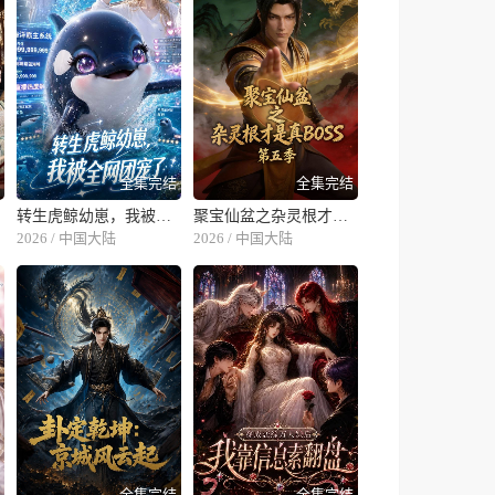
结
全集完结
全集完结
转生虎鲸幼崽，我被全网团宠
聚宝仙盆之杂灵根才是真 BOSS 第五季
2026 / 中国大陆
2026 / 中国大陆
结
全集完结
全集完结