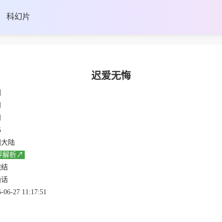
科幻片
迟爱无悔
剧
知
知
5
国大陆
评解析↗
完结
通话
-06-27 11:17:51