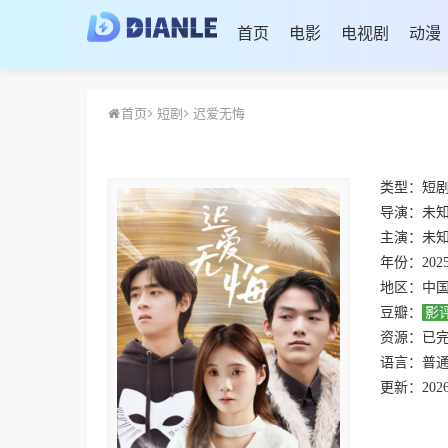
首页
电影
电视剧
动漫
首页
短剧
迟爱无悔
类型：
短
导演：
未
主演：
未
年份：
202
地区：
中
豆瓣：
影
资源：
已
语言：
普
更新：
2026