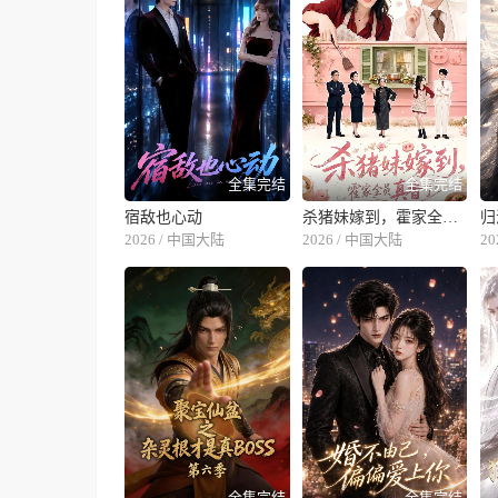
全集完结
全集完结
宿敌也心动
杀猪妹嫁到，霍家全员真香了
归
2026 / 中国大陆
2026 / 中国大陆
2
全集完结
全集完结