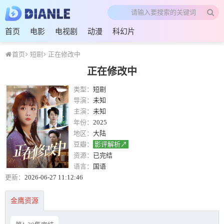
首页
电影
电视剧
动漫
科幻片
首页
短剧
正在修改中
正在修改中
类型：
短剧
导演：
未知
主演：
未知
年份：
2025
地区：
大陆
豆瓣：
影评解析↗
资源：
已完结
语言：
国语
更新：
2026-06-27 11:12:46
金鹰资源