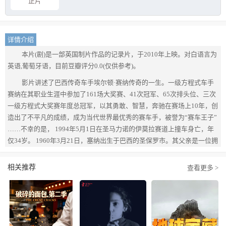
正片
详情介绍
本片(剧)是一部英国制片作品的记录片，于2010年上映。对白语言为
英语,葡萄牙语，目前豆瓣评分0.0(仅供参考)。
影片讲述了巴西传奇车手埃尔顿·赛纳传奇的一生。一级方程式车手
赛纳在其职业生涯中参加了161场大奖赛、41次冠军、65次排头位、三次
一级方程式大奖赛年度总冠军，以其勇敢、智慧，奔驰在赛场上10年，创
造出了不平凡的成绩，成为当代世界最优秀的赛车手，被誉为“赛车王子”
……不幸的是， 1994年5月1日在圣马力诺的伊莫拉赛道上撞车身亡，年
仅34岁。 1960年3月21日，塞纳出生于巴西的圣保罗市。其父亲是一位拥
有百万资产的企业家，经营一个汽车零配件厂。塞纳4岁时，他父亲便专
门为他定做了一辆一马力的轻便小赛车。小塞纳似乎天生就对汽车有一种
相关推荐
查看更多 >
偏爱，7岁那年，他便敢独自把父亲的轿车开到街上。塞纳10岁时，父亲
送给他一辆真正的小型赛车，从此，他就对赛车着了迷。他在作文中写
道：“将来我一定要成为一名一级方程式赛车手。” 1973年，年满13岁的
塞纳首次参加在家乡举行的小型赛车比赛，初战告捷，从此节节胜利，17
岁时便夺得了南美冠军。此后，他又多次获得小型赛车的巴西全国冠军和