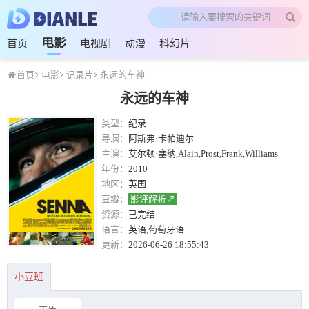
电影
首页
电视剧
动漫
科幻片
首页
电影
记录片
永远的车神
永远的车神
类型：
纪录
导演：
阿斯弗·卡帕迪尔
主演：
艾尔顿·塞纳,Alain,Prost,Frank,Williams
年份：
2010
地区：
英国
豆瓣：
影评解析↗
资源：
已完结
语言：
英语,葡萄牙语
更新：
2026-06-26 18:55:43
小豆班