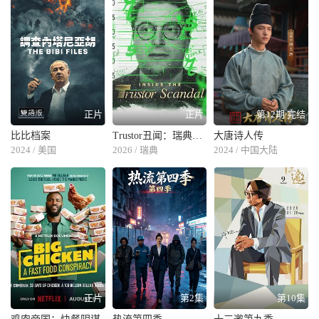
洲家喻户晓。 1993年，塞纳在其家乡圣保罗出尽风头。比赛时，大雨如
注，赛手们纷纷畏惧不前，唯有塞纳勇往直前，其熟练的驾车技术博得成
千上万的崇拜者一阵又一阵的狂呼，整个赛场为塞纳而沸腾。 1993年10
月，塞纳同威廉姆斯车队达成有效期2年，年薪1500万美元的协议。世界
上最好的赛车配上了最佳的车手，新闻界认为这是一级方程式赛车史上最
完美的结合。塞纳已鼓足勇气，决心驾驶威廉姆斯车在1994年第四次夺
魁。然而，1994年一开赛，塞纳的运气就不佳。在其家乡圣保罗湖区赛道
正片
正片
第12期 完结
举行的第一站比赛中，塞纳由于求胜心切，进入弯道时踩油门过猛而造成
赛车打滑熄火。在日本举行的第二站比赛中，刚一起跑，塞纳的威廉姆斯
比比档案
Trustor丑闻：瑞典金融案内幕
大唐诗人传
2024 / 美国
2026 / 瑞典
2024 / 中国大陆
赛车便被芬兰选手米卡·哈基宁的车撞在尾部，被迫退出比赛。由于前两
站比赛的失利，塞纳全力以赴备战，决心拿下第三站。 5月1日，在意大
利的伊莫拉赛道开始了第三站的比赛，塞纳还是排位第一。当赛车行至第
7圈时悲剧发生了，只见在坦布雷罗弯道上，塞纳驾驶的2号赛车以约
300km／h的高速撞上了水泥防护墙……塞纳之死震撼了全世界，许多国
家的新闻媒介都进行了大量报道。在巴西，塞纳不仅仅是一名超级车手，
他还是国家的象征，是民族的骄傲，总统为他亲自主持了国葬。
正片
第2集
第10集