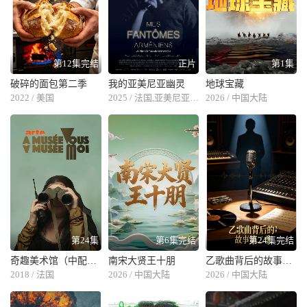
南美冠军。但是，塞纳并不满足，他的愿望是向世界一流车手挑战。
1981年，塞纳到了赛车运动的圣地——欧洲，开始参加方程式汽车比赛。
不久，塞纳夺得福特1600方程式和福特2000方程式的冠军，在赛车界崭
露头角。 1983年，塞纳集中全力角逐三级方程式的比赛，结果荣膺全英
第12集完结
正片
第1集
冠军。在1981～1983年的短短三年间，塞纳先后夺得了44站的胜利，轰
破碎的面包第二季
我的亚美尼亚幽灵
地球宝藏
动了整个赛车界，创造了“塞纳现象”。 1984年， 24岁的塞纳开始一级方
2022 / 美国
2025 / 法国,亚美尼亚,卡塔尔
2026 / 中国大陆
程式赛车的生涯。塞纳不仅在晴天比赛时是一名优秀车手，就是在乌云翻
滚、暴雨倾盆的恶劣条件下，也能以他超人的胆量和妇熟的技术在赛道上
奋勇争先。在塞纳职业车手历史中，不乏雨中夺魁的出色纪录，他的第一
次一级方程式冠军就是在雨中创造的。 1985年4月22日，在葡萄牙大奖赛
的埃斯托利尔赛道中，连日不断的大雨使本来就已颇具危险的比赛变得更
加艰难，车手们面临着严峻的考验。法国车手普罗斯特的车原地打转熄火
了，巴西著名车手皮盖特的车也退出了赛场。然而，勇敢的塞纳却沉着地
驾驶赛车冒雨飞驰，终于以先于第二名1分30秒的绝对优势取得冠军。这
是塞纳参加一级方程式大赛的第一场胜利，由此，塞纳也以“雨中塞纳”而
第24集
第6集完结
第24集完结
闻名。 80年代末至90年代初是塞纳赛车生涯的辉煌时期，他每站比赛排
奇趣美术馆（中配版）
南宋大贤王十朋
乙歌曲背后的故事第二季
位几乎总是最前，最先冲刺的也几乎总是他；他三次夺得了世界一级方程
2018 / 法国
2026 / 中国大陆
2026 / 中国大陆
式车赛年度总冠军，各著名车队用尽招数争夺塞纳，他成为年薪最高的车
手。塞纳一时间几乎成了赛事的代名词，赛纳这个名子在巴西、南美和欧