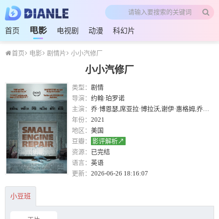
电影
首页
电视剧
动漫
科幻片
首页
电影
剧情片
小小汽修厂
小小汽修厂
类型：
剧情
导演：
约翰·珀罗诺
主演：
乔·博恩瑟,席亚拉·博拉沃,谢伊·惠格姆,乔丹娜·斯皮罗,乔什·赫尔曼,珍娜·拉米亚,阿什莉·阿特金森,约翰·罗斯曼,约书亚·比顿,斯潘塞·豪斯,约翰·珀罗诺,索菲·波洛诺,Shannon Esper,Zachary Hernandez,Ozzie Stewart,Michael Redfield
年份：
2021
地区：
美国
豆瓣：
影评解析↗
资源：
已完结
语言：
英语
更新：
2026-06-26 18:16:07
小豆班