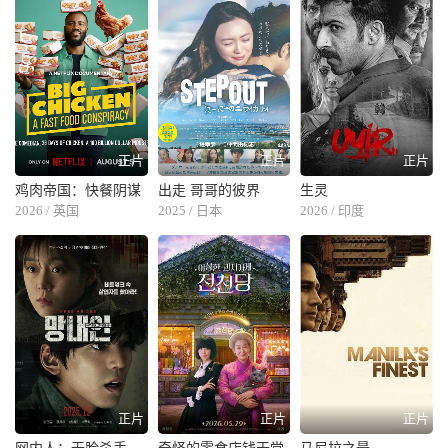
正片
正片
正片
鸡肉帝国：快餐阴谋
出走 哥哥的彼界
生灵
2026 / 英国
2025 / 日本
2026 / 印度
正片
正片
正片