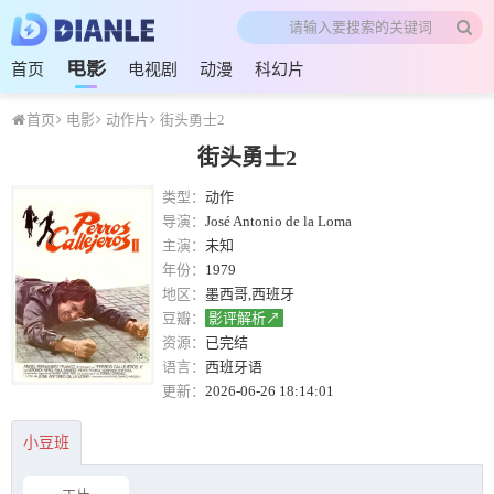
电影
首页
电视剧
动漫
科幻片
首页
电影
动作片
街头勇士2
街头勇士2
类型：
动作
导演：
José Antonio de la Loma
主演：
未知
年份：
1979
地区：
墨西哥,西班牙
豆瓣：
影评解析↗
资源：
已完结
语言：
西班牙语
更新：
2026-06-26 18:14:01
小豆班