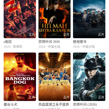
正片
正片
正片
z街区
宗师叶问 2026
绝地密令
2020 / 菲律宾
2026 / 中国大陆
2026 / 中国大陆
正片
正片
正片
曼谷斗犬
热血篮球之永不放弃
宗师叶问 (2026)