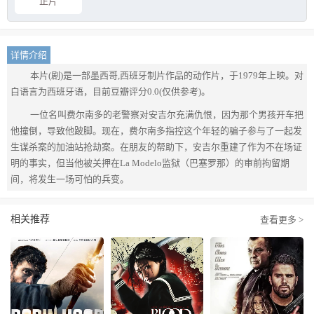
正片
详情介绍
本片(剧)是一部墨西哥,西班牙制片作品的动作片，于1979年上映。对
白语言为西班牙语，目前豆瓣评分0.0(仅供参考)。
一位名叫费尔南多的老警察对安吉尔充满仇恨，因为那个男孩开车把
他撞倒，导致他跛脚。现在，费尔南多指控这个年轻的骗子参与了一起发
生谋杀案的加油站抢劫案。在朋友的帮助下，安吉尔重建了作为不在场证
明的事实，但当他被关押在La Modelo监狱（巴塞罗那）的审前拘留期
间，将发生一场可怕的兵变。
相关推荐
查看更多 >