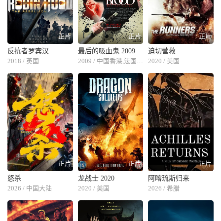
正片
正片
正片
反抗者罗宾汉
最后的吸血鬼 2009
迫切营救
2018 / 英国
2009 / 中国香港,法国,中国大陆
2020 / 美国
正片
正片
正片
怒杀
龙战士 2020
阿喀琉斯归来
2026 / 中国大陆
2020 / 美国
2026 / 希腊