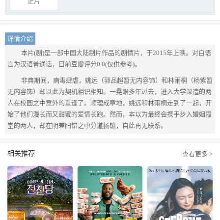
正片
详情介绍
本片(剧)是一部中国大陆制片作品的剧情片，于2015年上映。对白语
言为汉语普通话，目前豆瓣评分0.0(仅供参考)。
非典期间，病毒肆虐，姚远（郭品超暂无内容饰）和林雨桐（杨紫暂
无内容饰）却以此为契机相识相知。一晃眼多年过去，进入大学深造的两
人在校园之中意外的重逢了。顺理成章地，姚远和林雨桐走到了一起，开
始了他们漫长而又甜蜜的爱情长跑。然而，本以为最终会携手步入婚姻殿
堂的两人，却在阴差阳错之中分道扬镳，自此再无联系。
相关推荐
查看更多 >