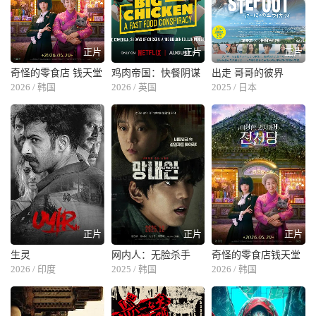
正片
正片
正片
奇怪的零食店 钱天堂
鸡肉帝国：快餐阴谋
出走 哥哥的彼界
2026 / 韩国
2026 / 英国
2025 / 日本
正片
正片
正片
生灵
网内人：无脸杀手
奇怪的零食店钱天堂
2026 / 印度
2025 / 韩国
2026 / 韩国