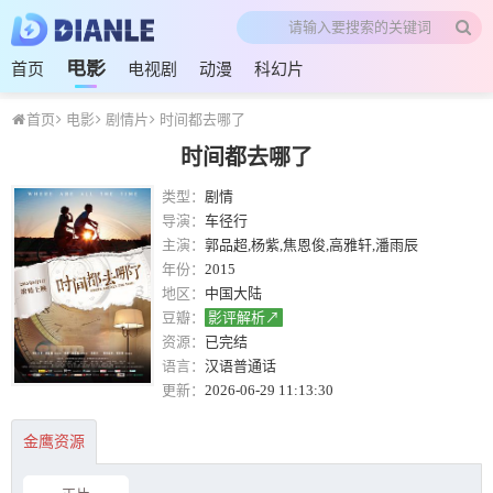
电影
首页
电视剧
动漫
科幻片
首页
电影
剧情片
时间都去哪了
时间都去哪了
类型：
剧情
导演：
车径行
主演：
郭品超,杨紫,焦恩俊,高雅轩,潘雨辰
年份：
2015
地区：
中国大陆
豆瓣：
影评解析↗
资源：
已完结
语言：
汉语普通话
更新：
2026-06-29 11:13:30
金鹰资源