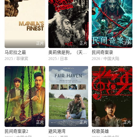
正片
正片
正片
马尼拉之最
奥莉佛是狗，（天哪！！）这家伙 电影版
民间奇案录
2025 / 菲律宾
2025 / 日本
2026 / 中国大陆
正片
正片
正片
民间奇案录2
避风港湾
校歌英雄