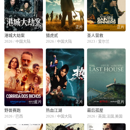
正片
正片
正片
港城大劫案
猎虎贰
圣人营救
2026 / 中国大陆
2026 / 中国大陆
2023 / 爱尔兰
正片
正片
正片
野兽赛跑
热血江湖
最后孤屋
2026 / 巴西
2026 / 中国大陆
2026 / 英国,法国,美国