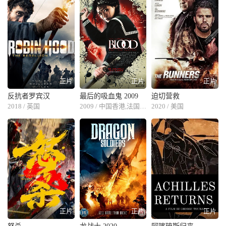
正片
正片
正片
反抗者罗宾汉
最后的吸血鬼 2009
迫切营救
2018 / 英国
2009 / 中国香港,法国,中国大陆
2020 / 美国
正片
正片
正片