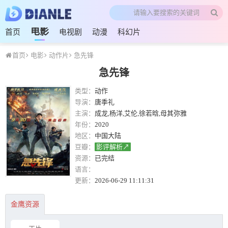
电影
首页
电视剧
动漫
科幻片
首页
电影
动作片
急先锋
急先锋
类型：
动作
导演：
唐季礼
主演：
成龙,杨洋,艾伦,徐若晗,母其弥雅
年份：
2020
地区：
中国大陆
豆瓣：
影评解析↗
资源：
已完结
语言：
更新：
2026-06-29 11:11:31
金鹰资源