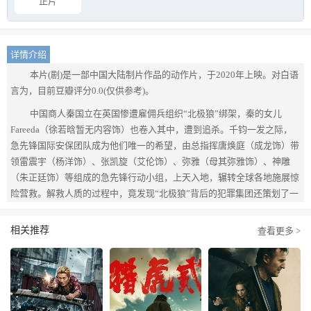
正片
详情介绍
本片(剧)是一部中国大陆制片作品的动作片，于2020年上映。对白语
言为，目前豆瓣评分0.0(仅供参考)。
中国商人秦国立在英国惨遭雇佣兵组织“北极狼”绑架，秦的女儿
Fareeda（徐若晗暂无内容饰）也卷入其中，遭到追杀。千钧一发之际，
急先锋国际安保团队成为他们唯一的希望，由总指挥唐焕庭（成龙饰）带
领雷震宇（杨洋饰）、张凯旋（艾伦饰）、弥雅（母其弥雅饰）、神雕
（朱正廷饰）等组成的急先锋行动小组，上天入地，辗转全球各地施展惊
险营救。解救人质的过程中，竟发现“北极狼”背后的犯罪集团还策划了一
场惊天密谋……
相关推荐
查看更多 >