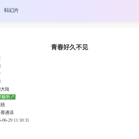
科幻片
青春好久不见
情
知
睿
知
国大陆
评解析↗
完结
语普通话
-06-29 11:10:31