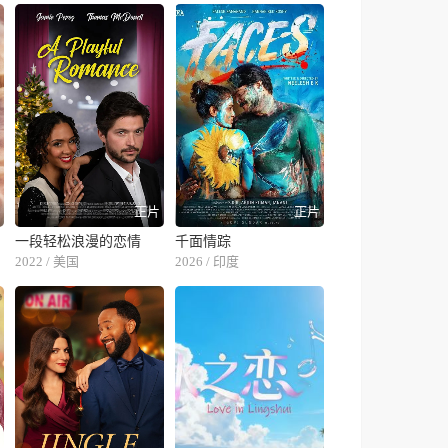
片
正片
正片
一段轻松浪漫的恋情
千面情踪
2022 / 美国
2026 / 印度