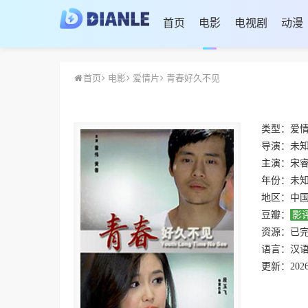
首页
电影
电视剧
动漫
首页
电影
爱情片
青春好久不见
类型：
爱
导演：
未
主演：
宋
年份：
未
地区：
中
豆瓣：
影
资源：
已
语言：
汉
更新：
2026