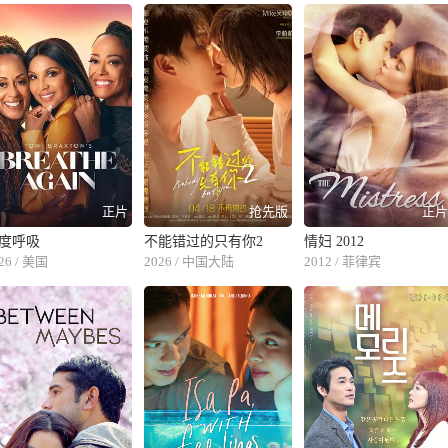
正片
抢先版
正
度呼吸
不能错过的只有你2
情妇 2012
26 / 美国
2026 / 中国大陆
2012 / 菲律宾