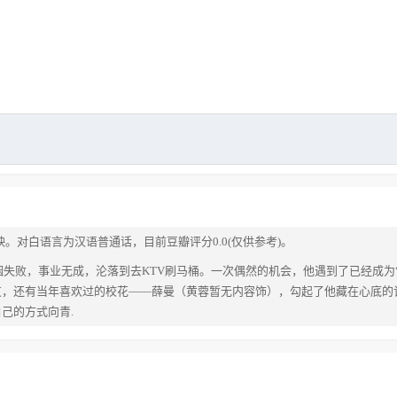
。对白语言为汉语普通话，目前豆瓣评分0.0(仅供参考)。
失败，事业无成，沦落到去KTV刷马桶。一次偶然的机会，他遇到了已经成为
友，还有当年喜欢过的校花——薛曼（黄蓉暂无内容饰），勾起了他藏在心底的
己的方式向青.