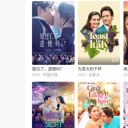
正片
正片
错过了，遗憾吗？
为意大利干杯
再
2026 / 中国大陆
2026 / 加拿大
20